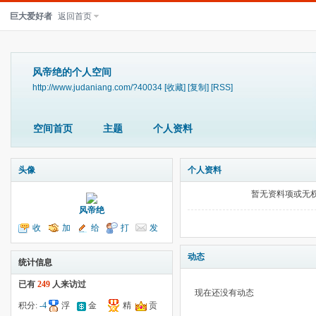
巨大爱好者
返回首页
风帝绝的个人空间
http://www.judaniang.com/?40034
[收藏]
[复制]
[RSS]
空间首页
主题
个人资料
头像
个人资料
暂无资料项或无
风帝绝
收
加
给
打
发
听TA
为好友
我留言
个招呼
送消息
动态
统计信息
已有
249
人来访过
现在还没有动态
积分:
-4
浮
金
精
贡