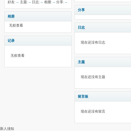
钱:
--
云:
献:
--
华:
--
好友:
--
主题:
--
日志:
--
相册:
--
分享:
--
1562
分享
相册
无权查看
日志
记录
现在还没有日志
无权查看
主题
现在还没有主题
留言板
现在还没有留言
新人须知