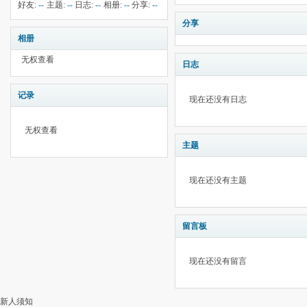
钱:
14
云:
献:
--
华:
--
好友:
--
主题:
--
日志:
--
相册:
--
分享:
--
1883
分享
相册
无权查看
日志
记录
现在还没有日志
无权查看
主题
现在还没有主题
留言板
现在还没有留言
新人须知