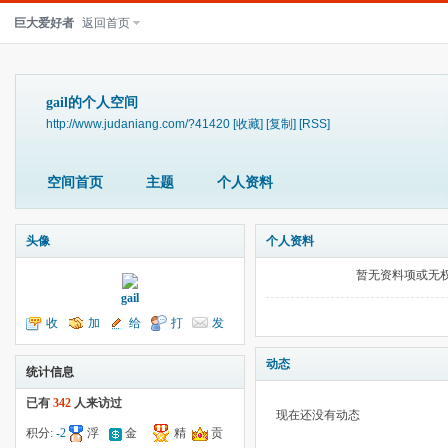
巨大爱好者
返回首页
gail的个人空间
http://www.judaniang.com/?41420
[收藏]
[复制]
[RSS]
空间首页
主题
个人资料
头像
个人资料
暂无资料项或无
gail
收
加
给
打
发
听TA
为好友
我留言
个招呼
送消息
动态
统计信息
已有
342
人来访过
现在还没有动态
积分:
-2
浮
金
精
贡