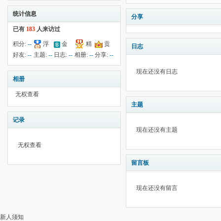
统计信息
分享
已有
183
人来访过
积分:
--
浮
金
精
贡
日志
钱:
--
云:
585
献:
--
华:
--
好友:
--
主题:
--
日志:
--
相册:
--
分享:
--
现在还没有日志
相册
无权查看
主题
记录
现在还没有主题
无权查看
留言板
现在还没有留言
新人须知