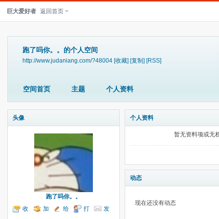
巨大爱好者
返回首页
跑了吗你。。的个人空间
http://www.judaniang.com/?48004
[收藏]
[复制]
[RSS]
空间首页
主题
个人资料
头像
个人资料
暂无资料项或无
动态
跑了吗你。。
现在还没有动态
收
加
给
打
发
听TA
为好友
我留言
个招呼
送消息