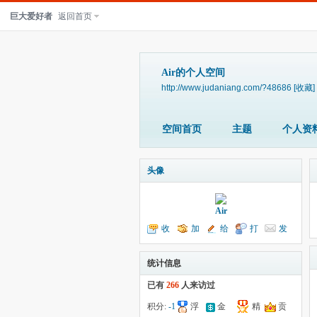
巨大爱好者
返回首页
Air的个人空间
http://www.judaniang.com/?48686
[收藏]
空间首页
主题
个人资
头像
Air
收
加
给
打
发
听TA
为好友
我留言
个招呼
送消息
统计信息
已有
266
人来访过
积分:
-1
浮
金
精
贡