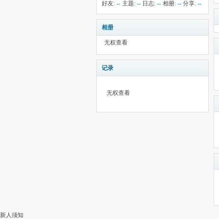
钱:
4
云:
献:
--
华:
--
好友:
--
主题:
--
日志:
--
相册:
--
分享:
--
5295
相册
无权查看
记录
无权查看
新人须知