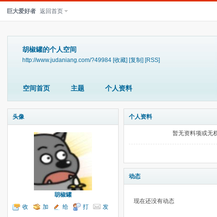
巨大爱好者
返回首页
胡椒罐的个人空间
http://www.judaniang.com/?49984
[收藏]
[复制]
[RSS]
空间首页
主题
个人资料
头像
个人资料
暂无资料项或无
动态
胡椒罐
现在还没有动态
收
加
给
打
发
听TA
为好友
我留言
个招呼
送消息