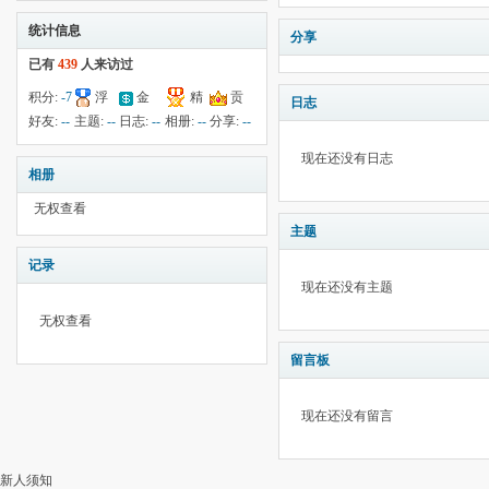
统计信息
分享
已有
439
人来访过
积分:
-7
浮
金
精
贡
日志
钱:
--
云:
献:
--
华:
--
好友:
--
主题:
--
日志:
--
相册:
--
分享:
--
2186
现在还没有日志
相册
无权查看
主题
记录
现在还没有主题
无权查看
留言板
现在还没有留言
新人须知