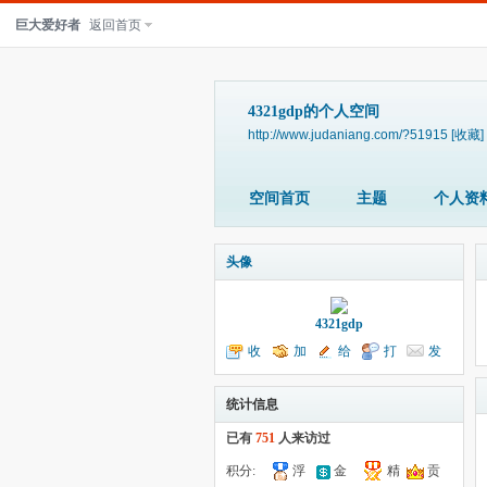
巨大爱好者
返回首页
4321gdp的个人空间
http://www.judaniang.com/?51915
[收藏]
空间首页
主题
个人资
头像
4321gdp
收
加
给
打
发
听TA
为好友
我留言
个招呼
送消息
统计信息
已有
751
人来访过
积分:
浮
金
精
贡