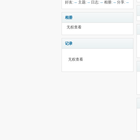
-26
钱:
--
云:
献:
--
华:
--
好友:
--
主题:
--
日志:
--
相册:
--
分享:
--
5858
相册
无权查看
记录
无权查看