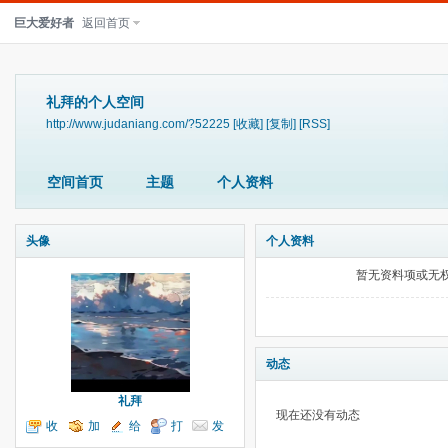
巨大爱好者
返回首页
礼拜的个人空间
http://www.judaniang.com/?52225
[收藏]
[复制]
[RSS]
空间首页
主题
个人资料
头像
个人资料
暂无资料项或无
动态
礼拜
现在还没有动态
收
加
给
打
发
听TA
为好友
我留言
个招呼
送消息