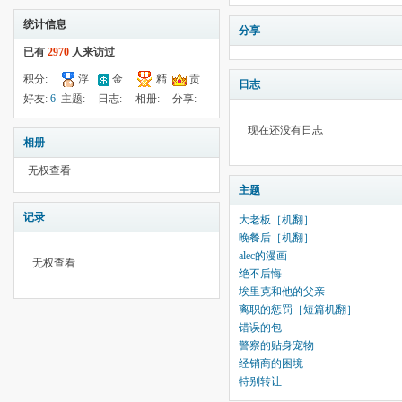
统计信息
分享
已有
2970
人来访过
积分:
浮
金
精
贡
日志
71
钱:
3
云:
献:
--
华:
--
好友:
6
主题:
日志:
--
相册:
--
分享:
--
4899
24
现在还没有日志
相册
无权查看
主题
记录
大老板［机翻］
晚餐后［机翻］
alec的漫画
无权查看
绝不后悔
埃里克和他的父亲
离职的惩罚［短篇机翻］
错误的包
警察的贴身宠物
经销商的困境
特别转让