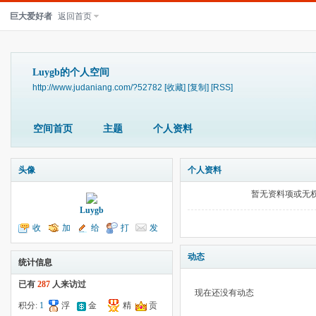
巨大爱好者
返回首页
Luygb的个人空间
http://www.judaniang.com/?52782
[收藏]
[复制]
[RSS]
空间首页
主题
个人资料
头像
个人资料
暂无资料项或无
Luygb
收
加
给
打
发
听TA
为好友
我留言
个招呼
送消息
动态
统计信息
已有
287
人来访过
现在还没有动态
积分:
1
浮
金
精
贡