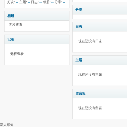
钱:
--
云:
736
献:
--
华:
--
好友:
--
主题:
--
日志:
--
相册:
--
分享:
--
分享
相册
无权查看
日志
记录
现在还没有日志
无权查看
主题
现在还没有主题
留言板
现在还没有留言
新人须知