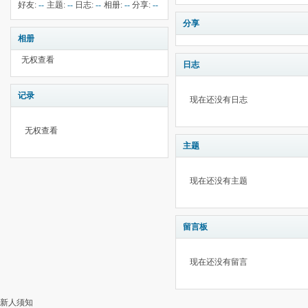
钱:
4
云:
献:
--
华:
--
好友:
--
主题:
--
日志:
--
相册:
--
分享:
--
1162
分享
相册
无权查看
日志
记录
现在还没有日志
无权查看
主题
现在还没有主题
留言板
现在还没有留言
新人须知