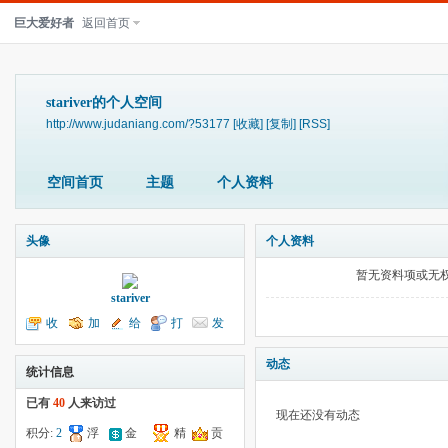
巨大爱好者
返回首页
stariver的个人空间
http://www.judaniang.com/?53177
[收藏]
[复制]
[RSS]
空间首页
主题
个人资料
头像
个人资料
暂无资料项或无
stariver
收
加
给
打
发
听TA
为好友
我留言
个招呼
送消息
动态
统计信息
已有
40
人来访过
现在还没有动态
积分:
2
浮
金
精
贡