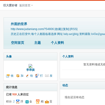
巨大爱好者
返回首页
外面的世界
http://www.judaniang.com/?54806
[收藏]
[复制]
[RSS]
历史正在巨变中,每个人都面临着选择 网址 bitly.net/jjbbjj 资料索取 fr45tr@gmail
空间首页
主题
个人资料
头像
个人资料
暂无资料项或无
李乖孩
收
加
给
打
发
听TA
为好友
我留言
个招呼
送消息
动态
统计信息
已有
910
人来访过
现在还没有动态
积分:
2
浮
金
精
贡