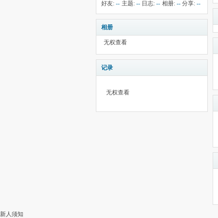
钱:
7
云:
献:
--
华:
--
好友:
--
主题:
--
日志:
--
相册:
--
分享:
--
1990
相册
无权查看
记录
无权查看
新人须知