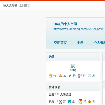
巨大爱好者
返回首页
Omg的个人空间
http://www.judaniang.com/?55624
[收藏]
空间首页
主题
个人资
头像
Omg
收
加
给
打
发
听TA
为好友
我留言
个招呼
送消息
统计信息
已有
124
人来访过
积分:
-3
浮
金
精
贡