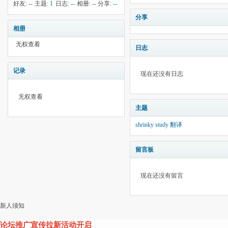
钱:
50
云:
献:
--
华:
--
好友:
--
主题:
1
日志:
--
相册:
--
分享:
--
1076
分享
相册
无权查看
日志
记录
现在还没有日志
无权查看
主题
shrinky study 翻译
留言板
现在还没有留言
新人须知
论坛推广宣传拉新活动开启