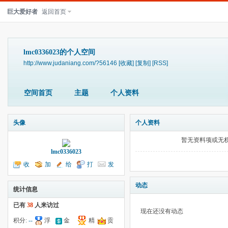
巨大爱好者
返回首页
lmc0336023的个人空间
http://www.judaniang.com/?56146
[收藏]
[复制]
[RSS]
空间首页
主题
个人资料
头像
个人资料
暂无资料项或无
lmc0336023
收
加
给
打
发
听TA
为好友
我留言
个招呼
送消息
动态
统计信息
已有
38
人来访过
现在还没有动态
积分:
--
浮
金
精
贡