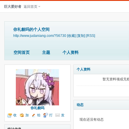
巨大爱好者
返回首页
你礼貌吗的个人空间
http://www.judaniang.com/?56730
[收藏]
[复制]
[RSS]
空间首页
主题
个人资料
个人资料
暂无资料项或无
动态
你礼貌吗
收
加
给
打
发
现在还没有动态
听TA
为好友
我留言
个招呼
送消息