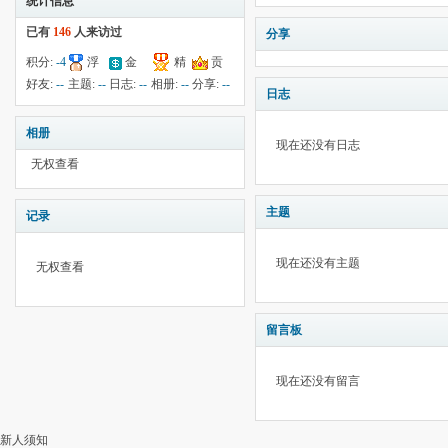
统计信息
已有
146
人来访过
分享
积分:
-4
浮
金
精
贡
钱:
2
云:
献:
--
华:
--
好友:
--
主题:
--
日志:
--
相册:
--
分享:
--
日志
2135
相册
现在还没有日志
无权查看
主题
记录
现在还没有主题
无权查看
留言板
现在还没有留言
新人须知