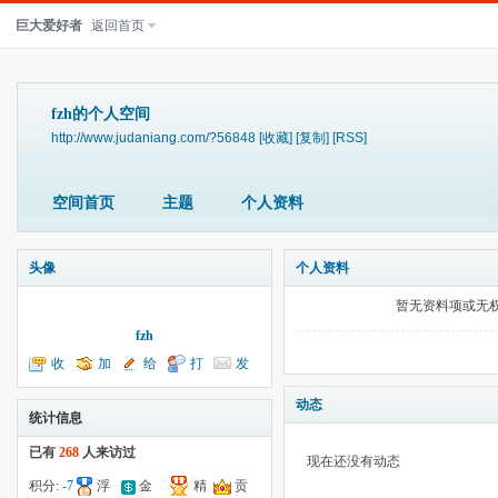
巨大爱好者
返回首页
fzh的个人空间
http://www.judaniang.com/?56848
[收藏]
[复制]
[RSS]
空间首页
主题
个人资料
头像
个人资料
暂无资料项或无
fzh
收
加
给
打
发
听TA
为好友
我留言
个招呼
送消息
动态
统计信息
已有
268
人来访过
现在还没有动态
积分:
-7
浮
金
精
贡