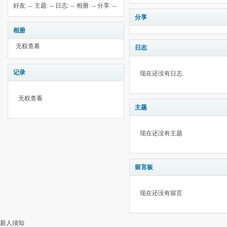
钱:
2
云:
205
献:
--
华:
--
好友:
--
主题:
--
日志:
--
相册:
--
分享:
--
分享
相册
无权查看
日志
记录
现在还没有日志
无权查看
主题
现在还没有主题
留言板
现在还没有留言
新人须知