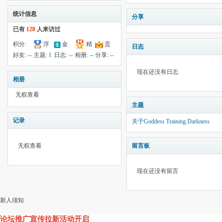
统计信息
分享
已有
128
人来访过
积分:
浮
金
精
贡
日志
-14
钱:
12
云:
献:
--
华:
--
好友:
--
主题:
1
日志:
--
相册:
--
分享:
--
3860
现在还没有日志
相册
无权查看
主题
记录
关于Goddess Training Darkness
无权查看
留言板
现在还没有留言
新人须知
论坛推广宣传拉新活动开启