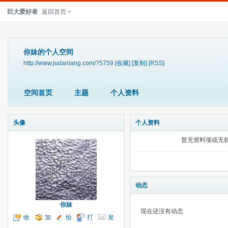
巨大爱好者
返回首页
你妹的个人空间
http://www.judaniang.com/?5759
[收藏]
[复制]
[RSS]
空间首页
主题
个人资料
头像
个人资料
暂无资料项或无
动态
你妹
现在还没有动态
收
加
给
打
发
听TA
为好友
我留言
个招呼
送消息