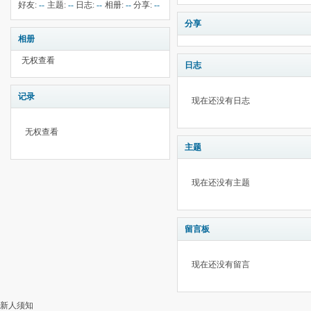
钱:
5
云:
421
献:
--
华:
--
好友:
--
主题:
--
日志:
--
相册:
--
分享:
--
分享
相册
无权查看
日志
记录
现在还没有日志
无权查看
主题
现在还没有主题
留言板
现在还没有留言
新人须知