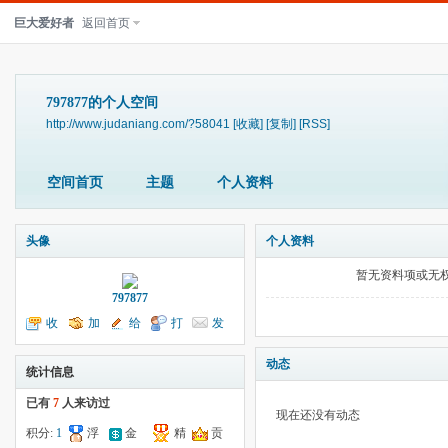
巨大爱好者
返回首页
797877的个人空间
http://www.judaniang.com/?58041
[收藏]
[复制]
[RSS]
空间首页
主题
个人资料
头像
个人资料
暂无资料项或无
797877
收
加
给
打
发
听TA
为好友
我留言
个招呼
送消息
动态
统计信息
已有
7
人来访过
现在还没有动态
积分:
1
浮
金
精
贡