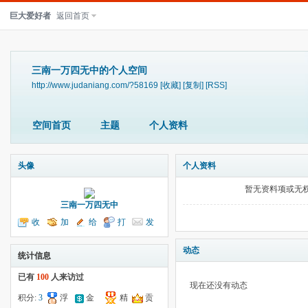
巨大爱好者
返回首页
三南一万四无中的个人空间
http://www.judaniang.com/?58169
[收藏]
[复制]
[RSS]
空间首页
主题
个人资料
头像
个人资料
暂无资料项或无
三南一万四无中
收
加
给
打
发
听TA
为好友
我留言
个招呼
送消息
动态
统计信息
已有
100
人来访过
现在还没有动态
积分:
3
浮
金
精
贡