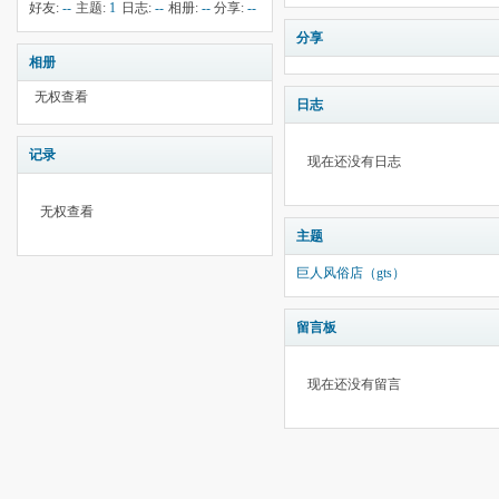
钱:
10
云:
242
献:
--
华:
--
好友:
--
主题:
1
日志:
--
相册:
--
分享:
--
分享
相册
无权查看
日志
记录
现在还没有日志
无权查看
主题
巨人风俗店（gts）
留言板
现在还没有留言