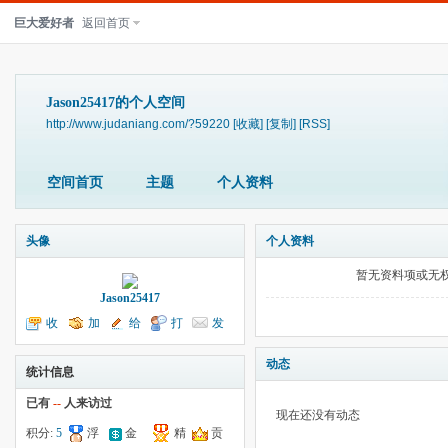
巨大爱好者
返回首页
Jason25417的个人空间
http://www.judaniang.com/?59220
[收藏]
[复制]
[RSS]
空间首页
主题
个人资料
头像
个人资料
暂无资料项或无
Jason25417
收
加
给
打
发
听TA
为好友
我留言
个招呼
送消息
动态
统计信息
已有
--
人来访过
现在还没有动态
积分:
5
浮
金
精
贡