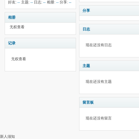
钱:
105
云:
25
献:
--
华:
--
好友:
--
主题:
--
日志:
--
相册:
--
分享:
--
分享
相册
无权查看
日志
记录
现在还没有日志
无权查看
主题
现在还没有主题
留言板
现在还没有留言
新人须知