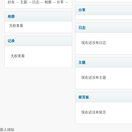
钱:
-11
云:
357
献:
--
华:
--
好友:
--
主题:
--
日志:
--
相册:
--
分享:
--
分享
相册
无权查看
日志
记录
现在还没有日志
无权查看
主题
现在还没有主题
留言板
现在还没有留言
新人须知