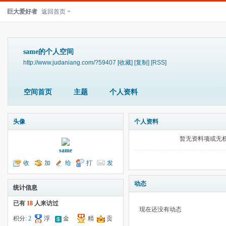
巨大爱好者
返回首页
same的个人空间
http://www.judaniang.com/?59407
[收藏]
[复制]
[RSS]
空间首页
主题
个人资料
头像
个人资料
暂无资料项或无
same
收
加
给
打
发
听TA
为好友
我留言
个招呼
送消息
动态
统计信息
已有
18
人来访过
现在还没有动态
积分:
2
浮
金
精
贡