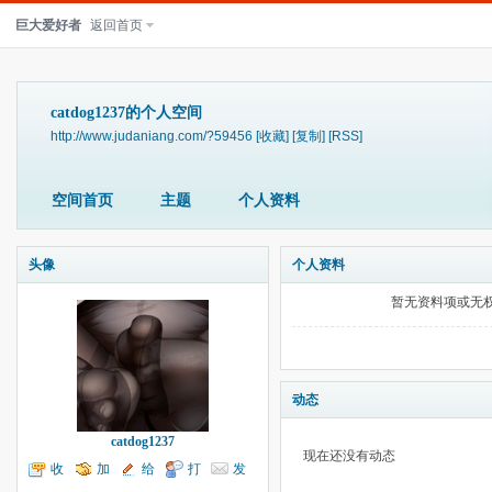
巨大爱好者
返回首页
catdog1237的个人空间
http://www.judaniang.com/?59456
[收藏]
[复制]
[RSS]
空间首页
主题
个人资料
头像
个人资料
暂无资料项或无
动态
catdog1237
现在还没有动态
收
加
给
打
发
听TA
为好友
我留言
个招呼
送消息