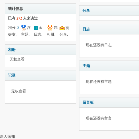
统计信息
分享
已有
272
人来访过
积分:
3
浮
金
精
贡
日志
钱:
7
云:
180
献:
--
华:
--
好友:
--
主题:
--
日志:
--
相册:
--
分享:
--
现在还没有日志
相册
无权查看
主题
记录
现在还没有主题
无权查看
留言板
现在还没有留言
新人须知