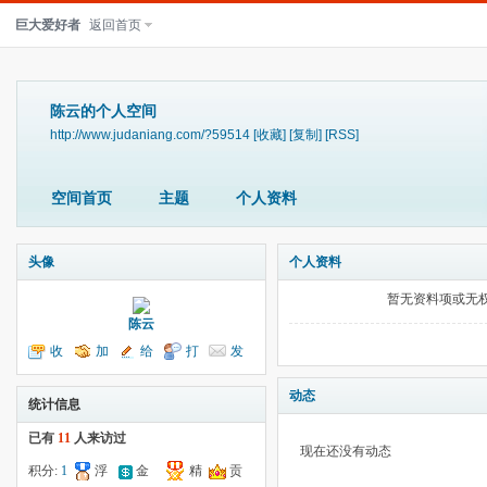
巨大爱好者
返回首页
陈云的个人空间
http://www.judaniang.com/?59514
[收藏]
[复制]
[RSS]
空间首页
主题
个人资料
头像
个人资料
暂无资料项或无
陈云
收
加
给
打
发
听TA
为好友
我留言
个招呼
送消息
动态
统计信息
已有
11
人来访过
现在还没有动态
积分:
1
浮
金
精
贡