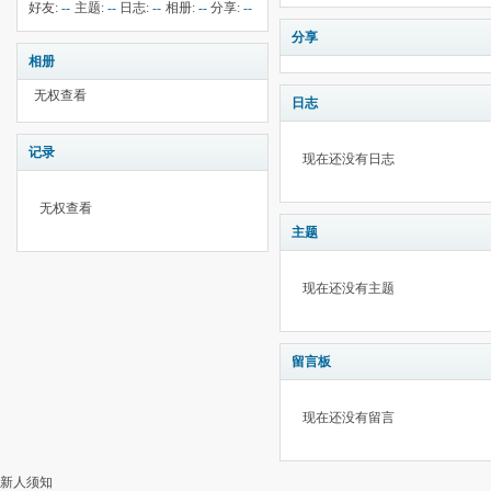
钱:
5
云:
156
献:
--
华:
--
好友:
--
主题:
--
日志:
--
相册:
--
分享:
--
分享
相册
无权查看
日志
记录
现在还没有日志
无权查看
主题
现在还没有主题
留言板
现在还没有留言
新人须知