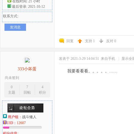
在线时间: 21 小时
最后登录: 2021-10-12
联系方式:
发消息
回复
支持
1
反对
0
发表于 2021-3-29 14:04:51
来自手机
|
显示全
333小坏蛋
我要看看看。。。。。……
尚未签到
0
7
4
主题
回帖
积分
用户组：
战斗矮人
UID：
12607
积分信息: