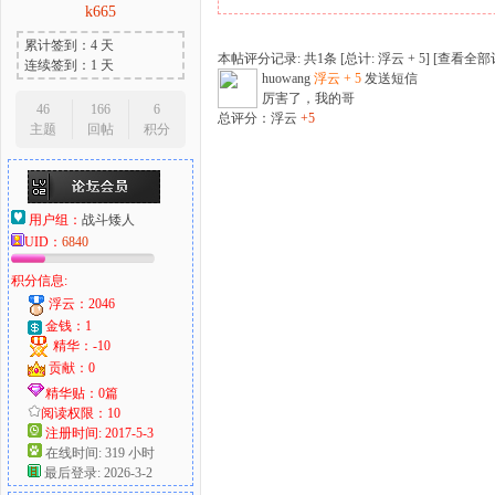
k665
累计签到：4 天
本帖评分记录: 共1条 [总计: 浮云 + 5] [
查看全部
连续签到：1 天
huowang
浮云 + 5
发送短信
厉害了，我的哥
46
166
6
总评分：浮云
+5
主题
回帖
积分
用户组：
战斗矮人
UID：
6840
积分信息:
浮云：2046
金钱：1
精华：-10
贡献：0
精华贴：0篇
阅读权限：10
注册时间: 2017-5-3
在线时间: 319 小时
最后登录: 2026-3-2