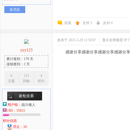
发消息
回复
支持
1
反对
0
发表于 2021-3-29 12:50:07
|
显示全部楼层
IP
yyy123
感谢分享感谢分享感谢分享感谢分
累计签到：179 天
连续签到：2 天
0
113
4
主题
回帖
积分
用户组：
战斗矮人
UID：
35833
积分信息:
浮云：10