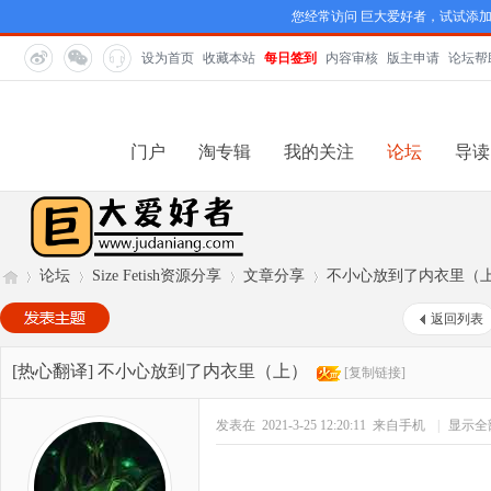
您经常访问 巨大爱好者，试试添
设为首页
收藏本站
每日签到
内容审核
版主申请
论坛帮
门户
淘专辑
我的关注
论坛
导读
论坛
Size Fetish资源分享
文章分享
不小心放到了内衣里（
返回列表
巨
»
›
›
›
[热心翻译]
不小心放到了内衣里（上）
[复制链接]
发表在 2021-3-25 12:20:11
来自手机
|
显示全