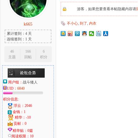
游客，如果您要查看本帖隐藏内容请
不小心
,
到了
,
内衣
k665
大
累计签到：4 天
连续签到：1 天
46
166
6
主题
回帖
积分
用户组：
战斗矮人
UID：
6840
爱
积分信息:
浮云：2046
金钱：1
精华：-10
贡献：0
精华贴：0篇
阅读权限：10