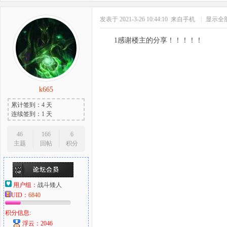
发表于 2021-3-26 10:44:10
来自手机
|
显示全
1感谢楼主的分享！！！！！
k665
累计签到：4 天
连续签到：1 天
46
166
6
主题
回帖
积分
用户组：
战斗矮人
UID：
6840
积分信息:
浮云：2046