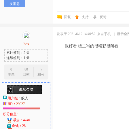
发消息
好
回复
支持
反对
发表于 2021-6-12 14:40:52
来自手机
|
显示全
bcs
很好看 楼主写的很精彩很耐看
累计签到：5 天
连续签到：1 天
者
0
80
-7
主题
回帖
积分
用户组：
蚁人
UID：
29027
积分信息:
浮云：4246
金钱：28