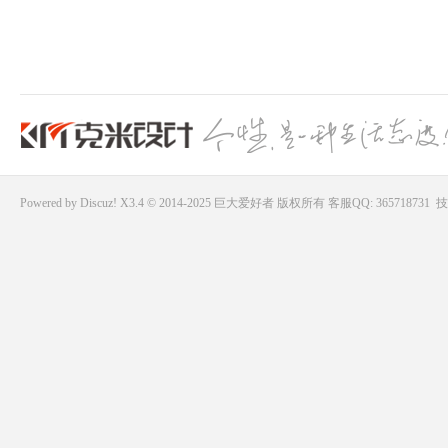
Powered by
Discuz!
X3.4 © 2014-2025
巨大爱好者
版权所有
客服QQ: 365718731
技