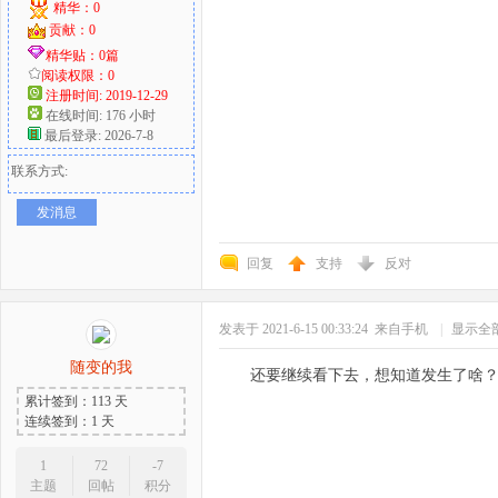
精华：0
贡献：0
精华贴：0篇
阅读权限：0
注册时间: 2019-12-29
在线时间: 176 小时
最后登录: 2026-7-8
联系方式:
发消息
回复
支持
反对
发表于 2021-6-15 00:33:24
来自手机
|
显示全
随变的我
还要继续看下去，想知道发生了啥
累计签到：113 天
连续签到：1 天
1
72
-7
主题
回帖
积分