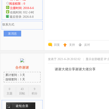
阅读权限：0
注册时间: 2018-6-6
在线时间: 932 小时
最后登录: 2026-8-8
联系方式:
发消息
回复
支持
反对
发表于 2021-6-28 20:02:02
|
显示全部楼层
IP
合作谢谢
谢谢大佬分享谢谢大佬分享
累计签到：3 天
连续签到：1 天
0
43
9
主题
回帖
积分