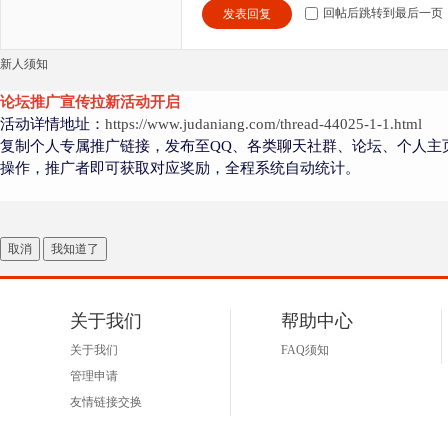
回帖后跳转到最后一页
发表回复
新人须知
论坛推广宣传拉新活动开启
活动详情地址：
https://www.judaniang.com/thread-44025-1-1.html
复制个人专属推广链接，发布至QQ、各类聊天社群、论坛、个人主
操作，推广者即可获取对应奖励，全程系统自动统计。
取消
我知道了
关于我们
帮助中心
关于我们
FAQ须知
管理申请
友情链接交换