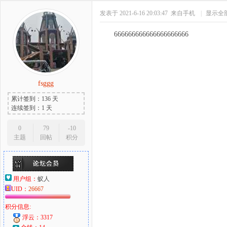
发表于 2021-6-16 20:03:47
来自手机
|
显示全
666666666666666666666
fsggg
累计签到：136 天
连续签到：1 天
0
79
-10
主题
回帖
积分
用户组：
蚁人
UID：
26667
积分信息:
浮云：3317