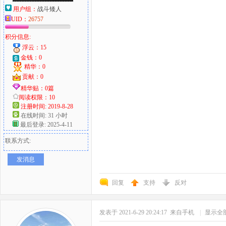
用户组：
战斗矮人
UID：
26757
积分信息:
浮云：15
金钱：0
精华：0
贡献：0
精华贴：0篇
阅读权限：10
注册时间: 2019-8-28
在线时间: 31 小时
最后登录: 2025-4-11
联系方式:
发消息
回复
支持
反对
发表于 2021-6-29 20:24:17
来自手机
|
显示全