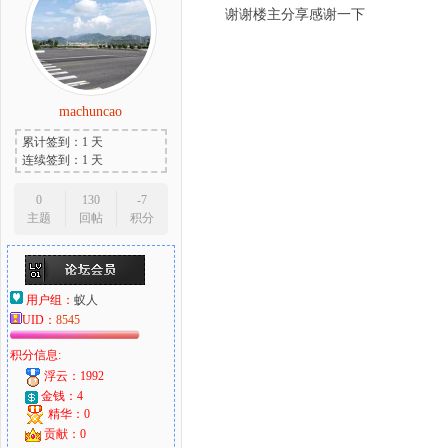
谢谢楼主分享感谢一下
machuncao
累计签到：1 天
连续签到：1 天
0
130
-7
主题
回帖
积分
用户组：
蚁人
UID：
8545
积分信息:
浮云：1992
金钱：4
精华：0
贡献：0