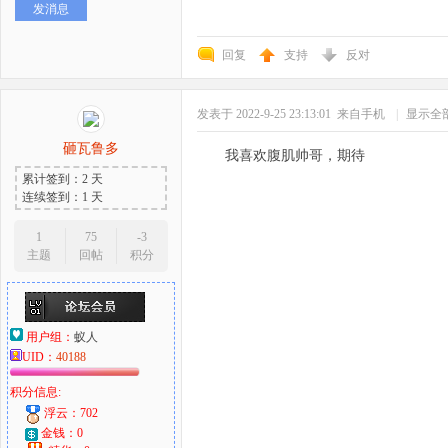
发消息
回复
支持
反对
发表于 2022-9-25 23:13:01
来自手机
|
显示全
砸瓦鲁多
我喜欢腹肌帅哥，期待
累计签到：2 天
连续签到：1 天
1
75
-3
主题
回帖
积分
用户组：
蚁人
UID：
40188
积分信息:
浮云：702
金钱：0