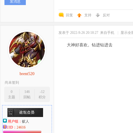
发消息
回复
支持
反对
发表于 2022-9-26 20:18:27
来自手机
|
显示全
大神好喜欢。钻进钻进去
brent520
尚未签到
0
146
-12
主题
回帖
积分
用户组：
蚁人
UID：
24616