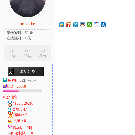
bruceche
大
累计签到：60 天
连续签到：1 天
11
197
10
主题
回帖
积分
用户组：
战斗矮人
UID：
25869
爱
积分信息:
浮云：26216
金钱：47
精华：0
贡献：0
精华贴：0篇
阅读权限：10