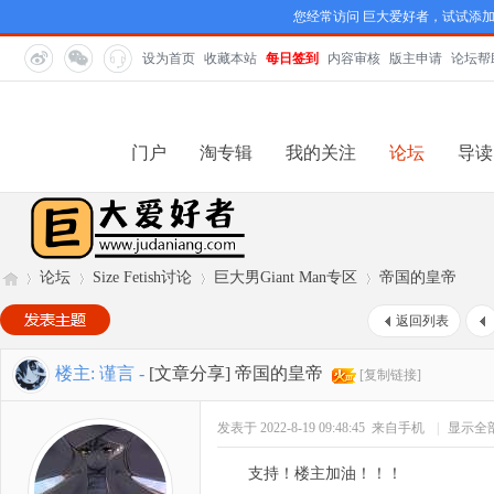
您经常访问 巨大爱好者，试试添
设为首页
收藏本站
每日签到
内容审核
版主申请
论坛帮
门户
淘专辑
我的关注
论坛
导读
论坛
Size Fetish讨论
巨大男Giant Man专区
帝国的皇帝
返回列表
巨
»
›
›
›
楼主:
谨言
-
[文章分享]
帝国的皇帝
[复制链接]
发表于 2022-8-19 09:48:45
来自手机
|
显示全
支持！楼主加油！！！