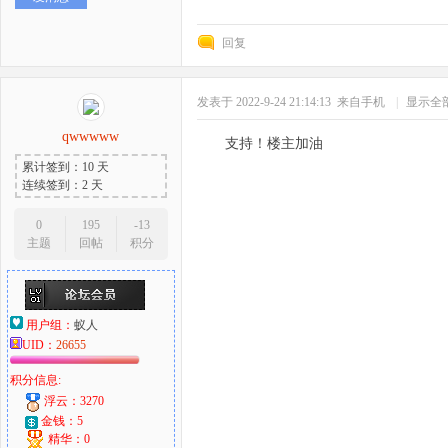
回复
发表于 2022-9-24 21:14:13
来自手机
|
显示全
qwwwww
支持！楼主加油
累计签到：10 天
连续签到：2 天
0
195
-13
主题
回帖
积分
用户组：
蚁人
UID：
26655
积分信息:
浮云：3270
金钱：5
精华：0