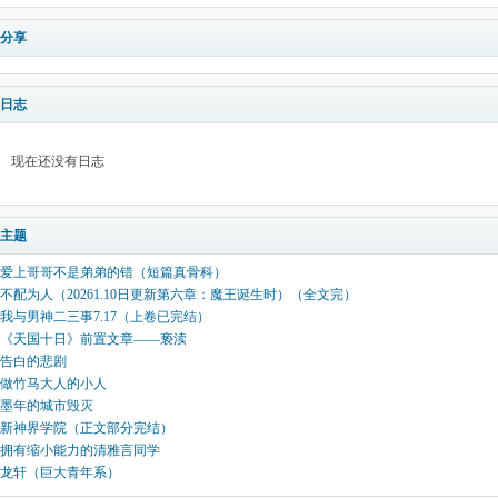
分享
日志
现在还没有日志
主题
爱上哥哥不是弟弟的错（短篇真骨科）
不配为人（20261.10日更新第六章：魔王诞生时）（全文完）
我与男神二三事7.17（上卷已完结）
《天国十日》前置文章——亵渎
告白的悲剧
做竹马大人的小人
墨年的城市毁灭
新神界学院（正文部分完结）
拥有缩小能力的清雅言同学
龙轩（巨大青年系）