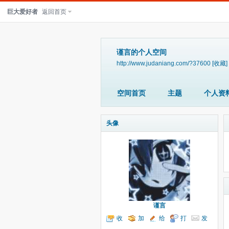
巨大爱好者
返回首页
谨言的个人空间
http://www.judaniang.com/?37600
[收藏]
空间首页
主题
个人资
头像
谨言
收
加
给
打
发
听TA
为好友
我留言
个招呼
送消息