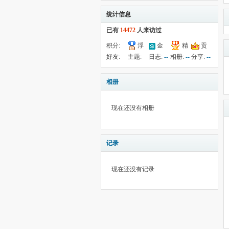
统计信息
已有
14472
人来访过
积分:
浮
金
精
贡
169
钱:
-3
云:
献:
--
华:
--
好友:
主题:
日志:
--
相册:
--
分享:
--
10368
19
50
相册
现在还没有相册
记录
现在还没有记录