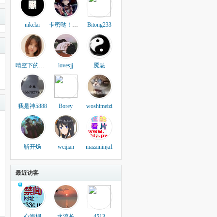
nikelai
卡密哒！！！！
Bitong233
晴空下的爱恋
lovesjj
魇魁
我是神5888
Borey
woshimeizi
靳开炀
weijian
mazaininja1
最近访客
心海桐
水流长
4513