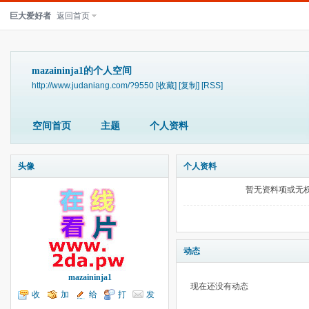
巨大爱好者
返回首页
mazaininja1的个人空间
http://www.judaniang.com/?9550
[收藏]
[复制]
[RSS]
空间首页
主题
个人资料
头像
个人资料
暂无资料项或无
动态
mazaininja1
现在还没有动态
收
加
给
打
发
听TA
为好友
我留言
个招呼
送消息