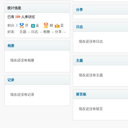
统计信息
分享
已有
189
人来访过
积分:
1
浮
金
精
贡
日志
钱:
--
云:
--
献:
--
华:
--
好友:
主题:
--
日志:
--
相册:
--
分享:
--
198
现在还没有日志
相册
现在还没有相册
主题
现在还没有主题
记录
留言板
现在还没有记录
现在还没有留言