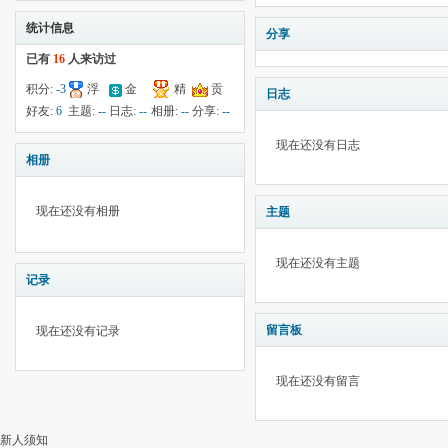
统计信息
分享
已有
16
人来访过
积分:
-3
浮
金
精
贡
日志
钱:
11
云:
185
献:
--
华:
--
好友:
6
主题:
--
日志:
--
相册:
--
分享:
--
现在还没有日志
相册
现在还没有相册
主题
现在还没有主题
记录
留言板
现在还没有记录
现在还没有留言
新人须知