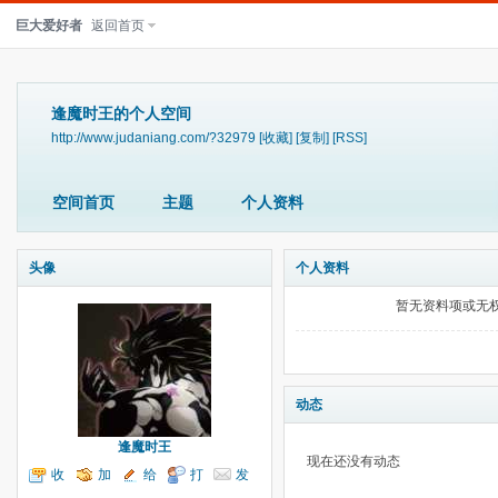
巨大爱好者
返回首页
逢魔时王的个人空间
http://www.judaniang.com/?32979
[收藏]
[复制]
[RSS]
空间首页
主题
个人资料
头像
个人资料
暂无资料项或无
动态
逢魔时王
现在还没有动态
收
加
给
打
发
听TA
为好友
我留言
个招呼
送消息