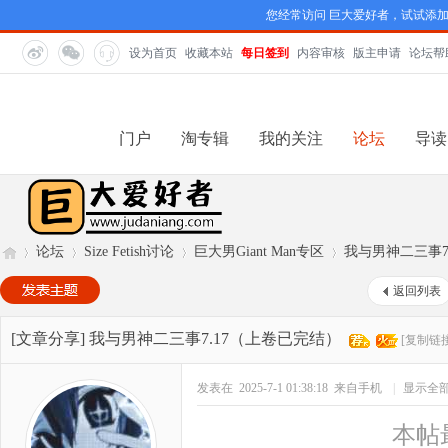
您经常访问 巨大爱好者，试试添
设为首页
收藏本站
每日签到
内容审核
版主申请
论坛帮
门户
淘专辑
我的关注
论坛
导读
论坛
Size Fetish讨论
巨大男Giant Man专区
我与男神二三事7
返回列表
巨
»
›
›
›
[文章分享]
我与男神二三事7.17（上卷已完结）
[复制链接
发表在 2025-7-1 01:38:18
来自手机
|
显示全
本帖最