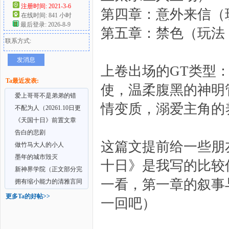
注册时间: 2021-3-6
第四章：意外来信（
在线时间: 841 小时
好
最后登录: 2026-8-9
第五章：禁色（玩法：
联系方式:
发消息
上卷出场的GT类型
Ta最近发表:
使，温柔腹黑的神明
爱上哥哥不是弟弟的错
情变质，溺爱主角的
（短篇真骨科）
不配为人（20261.10日更
新第六章：魔王诞生
《天国十日》前置文章
者
——亵渎
告白的悲剧
这篇文提前给一些朋
做竹马大人的小人
墨年的城市毁灭
十日》是我写的比较
新神界学院（正文部分完
一看，第一章的叙事
结）
拥有缩小能力的清雅言同
学
更多Ta的好帖>>
一回吧）