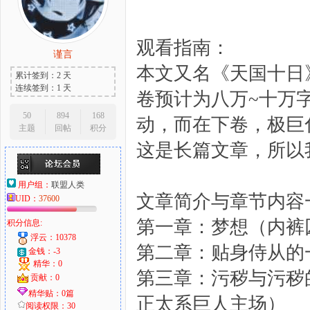
观看指南：
谨言
大
本文又名《天国十日
累计签到：2 天
连续签到：1 天
卷预计为八万~十万
50
894
168
动，而在下卷，极巨
主题
回帖
积分
这是长篇文章，所以
用户组：
联盟人类
文章简介与章节内容
UID：
37600
爱
第一章：梦想（内裤
积分信息:
浮云：10378
第二章：贴身侍从的
金钱：-3
精华：0
第三章：污秽与污秽
贡献：0
精华贴：0篇
正太系巨人主场）
阅读权限：30