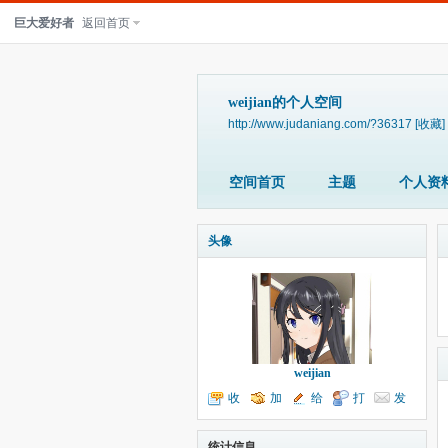
巨大爱好者
返回首页
weijian的个人空间
http://www.judaniang.com/?36317
[收藏]
空间首页
主题
个人资
头像
weijian
收
加
给
打
发
听TA
为好友
我留言
个招呼
送消息
统计信息