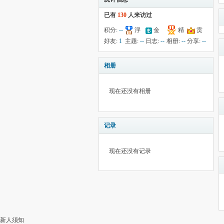
已有
130
人来访过
积分:
--
浮
金
精
贡
钱:
34
云:
290
献:
--
华:
--
好友:
1
主题:
--
日志:
--
相册:
--
分享:
--
相册
现在还没有相册
记录
现在还没有记录
新人须知