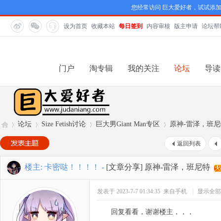
您经常访问 巨大爱好者，试试添
设为首页
收藏本站
每日签到
内容审核
版主申请
论坛帮
门户
淘专辑
我的关注
论坛
导读
论坛
Size Fetish讨论
巨大男Giant Man专区
原神-雷泽，班尼
返回列表
巨
»
›
›
›
楼主:
卡密哒！！！！
-
[文章分享]
原神-雷泽，班尼特
发表于 2023-7-7 01:34:35
来自手机
|
显示全部
回复看看，谢谢楼主，，，