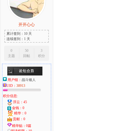
开开心心
累计签到：10 天
连续签到：1 天
0
50
3
主题
回帖
积分
用户组：
战斗矮人
UID：
38913
积分信息:
浮云：45
金钱：0
精华：0
贡献：0
精华贴：0篇
阅读权限：10