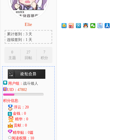
Elie
大
累计签到：3 天
连续签到：1 天
0
27
7
主题
回帖
积分
用户组：
战斗矮人
UID：
47802
爱
积分信息:
浮云：20
金钱：0
精华：0
贡献：0
精华贴：0篇
阅读权限：10