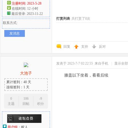
注册时间: 2023-5-28
在线时间: 12 小时
好
最后登录: 2023-11-22
打赏列表
共打赏了0次
联系方式:
发消息
回复
支持
反对
发表于 2023-7-7 02:22:55
来自手机
|
显示全部
者
大池子
膝盖以下坐着，看看后续
累计签到：40 天
连续签到：1 天
0
106
-9
主题
回帖
积分
用户组：
蚁人