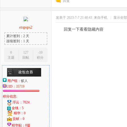
回复
发表于 2023-7-7 21:40:43
来自手机
|
显示全部
etspsps2
回复一下看看隐藏内容
累计签到：2 天
连续签到：1 天
0
127
-10
主题
回帖
积分
用户组：
蚁人
UID：
35719
积分信息:
浮云：7024
金钱：5
精华：0
贡献：0
精华贴：0篇