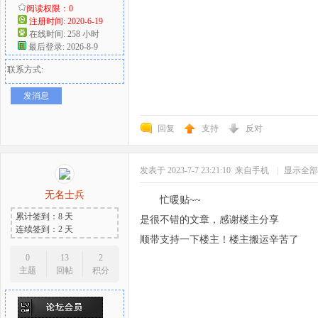
阅读权限：0
注册时间: 2020-6-19
在线时间: 258 小时
最后登录: 2026-8-9
联系方式:
发消息
回复
支持
反对
发表于 2023-7-7 23:21:10
来自手机
|
显示全部
无名士兵
忙暖贴~~
累计签到：8 天
是很不错的文章，感谢楼主分享
连续签到：2 天
顺带支持一下楼主！楼主搬运辛苦了
0
13
2
主题
回帖
积分