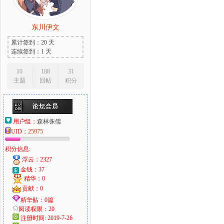
东川伊文
累计签到：20 天
连续签到：1 天
10
188
31
主题
回帖
积分
用户组：
森林侏儒
UID：
25975
积分信息:
浮云：2327
金钱：37
精华：0
贡献：0
精华贴：0篇
阅读权限：20
注册时间: 2019-7-26