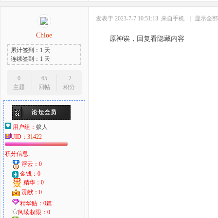
发表于 2023-7-7 10:51:13
来自手机
|
显示全部
Chloe
原神诶，回复看隐藏内容
累计签到：1 天
连续签到：1 天
0
65
-2
主题
回帖
积分
用户组：
蚁人
UID：
31422
积分信息:
浮云：0
金钱：0
精华：0
贡献：0
精华贴：0篇
阅读权限：0