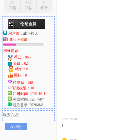
21
152
8
主题
回帖
积分
用户组：
战斗矮人
UID：
36650
积分信息:
浮云：963
金钱：62
精华：0
贡献：0
精华贴：0篇
阅读权限：10
注册时间: 2020-10-1
在线时间: 320 小时
最后登录: 2026-8-8
联系方式:
1
发消息