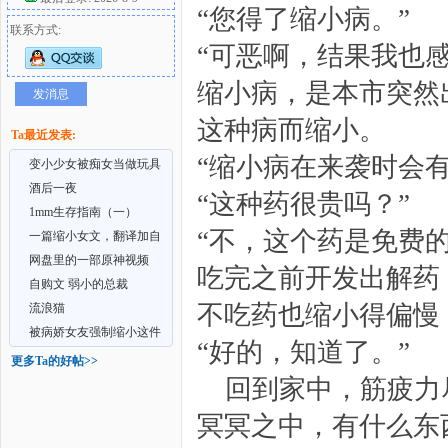
“您得了缩小病。”
联系方式:
好
“可恶啊，结果我也
缩小病，是本市突然
发消息
这种病而缩小。
Ta最近发表:
“缩小病在来袭时会
变小少女被痴女当做玩具
酒后一夜
“这种药很贵吗？”
1mm生存指南（一）
“不，这个药是免费
一篇缩小女文，翻译加自
者
己补充
网盘里的一部原神视频
吃完之前开发出解药
自购文 弱小的总裁
不吃药也缩小得偏慢，
流浪猫
被病娇女友强制缩小这件
“好的，知道了。”
事
更多Ta的好帖>>
回到家中，筋疲力
冥冥之中，有什么东