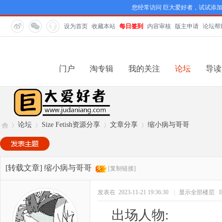
您经常访问 巨大爱好者，试试添
设为首页
收藏本站
每日签到
内容审核
版主申请
论坛帮
门户
淘专辑
我的关注
论坛
导读
论坛
Size Fetish资源分享
文章分享
缩小病与哥哥
巨
»
›
›
›
[转载文章]
缩小病与哥哥
[复制链接]
发表在 2023-11-21 19:36:30
|
显示全部楼层
出场人物: