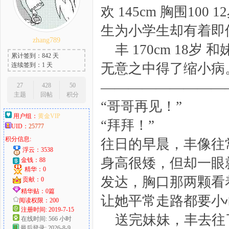
欢 145cm 胸围100 1
生为小学生却有着即
zhang789
大
丰 170cm 18岁
累计签到：842 天
无意之中得了缩小病
连续签到：1 天
—————————
27
428
50
主题
回帖
积分
“哥哥再见！”
用户组：
黄金VIP
“拜拜！”
UID：
25777
积分信息:
往日的早晨，丰像往
爱
浮云：3538
身高很矮，但却一眼
金钱：88
精华：0
发达，胸口那两颗看
贡献：0
精华贴：0篇
让她平常走路都要小
阅读权限：200
注册时间: 2019-7-15
送完妹妹，丰去往
在线时间: 566 小时
最后登录: 2026-8-9