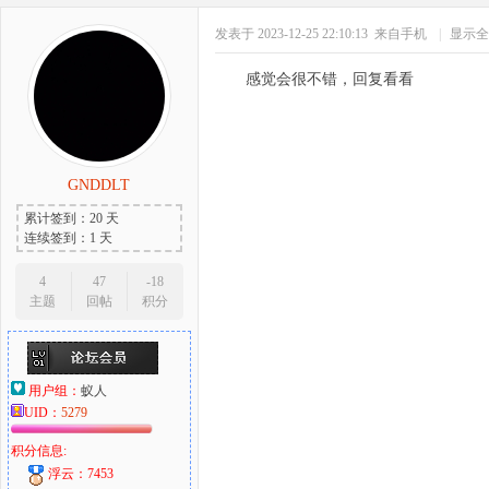
发表于 2023-12-25 22:10:13
来自手机
|
显示全
感觉会很不错，回复看看
GNDDLT
累计签到：20 天
连续签到：1 天
4
47
-18
主题
回帖
积分
用户组：
蚁人
UID：
5279
积分信息:
浮云：7453