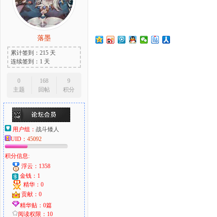
落墨
大
累计签到：215 天
连续签到：1 天
0
168
9
主题
回帖
积分
用户组：
战斗矮人
UID：
45092
爱
积分信息:
浮云：1358
金钱：1
精华：0
贡献：0
精华贴：0篇
阅读权限：10