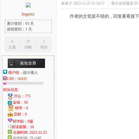
发表于 2023-12-25 21:54:57
|
显示全部楼层
I
hegemi
作者的文笔挺不错的，回复看看接
累计签到：93 天
连续签到：1 天
0
37
2
主题
回帖
积分
用户组：
战斗矮人
UID：
50433
积分信息:
浮云：775
金钱：10
精华：0
贡献：0
精华贴：0篇
阅读权限：10
注册时间: 2023-11-25
在线时间: 78 小时