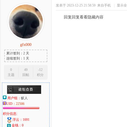
发表于 2023-12-25 21:58:59
来自手机
|
显示全
回复回复看看隐藏内容
gfx000
累计签到：2 天
连续签到：1 天
0
49
-12
主题
回帖
积分
用户组：
蚁人
UID：
22506
积分信息:
浮云：1691
金钱：0