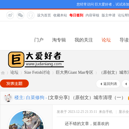
您经常访问 巨大爱好者，试试添
设为首页
收藏本站
每日签到
内容审核
版主申请
论坛帮
门户
淘专辑
我的关注
论坛
导读
论坛
Size Fetish讨论
巨大男Giant Man专区
（原创文）城市
返回列表
巨
»
›
›
›
楼主:
白菜修狗
-
[文章分享]
（原创文）城市清理（一）
发表于 2023-12-25 21:35:11
来自手机
|
显示全
还不错的文章，挺喜欢的