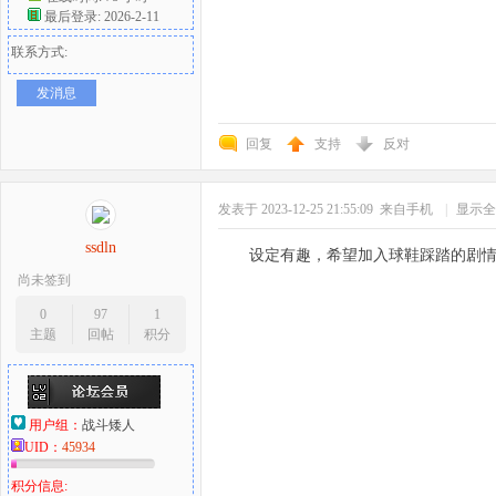
最后登录: 2026-2-11
联系方式:
发消息
回复
支持
反对
发表于 2023-12-25 21:55:09
来自手机
|
显示全
ssdln
设定有趣，希望加入球鞋踩踏的剧
尚未签到
0
97
1
主题
回帖
积分
用户组：
战斗矮人
UID：
45934
积分信息: