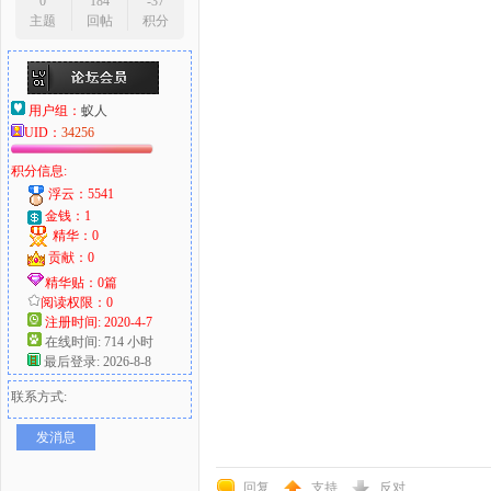
0
184
-37
主题
回帖
积分
用户组：
蚁人
UID：
34256
积分信息:
浮云：5541
金钱：1
精华：0
贡献：0
精华贴：0篇
阅读权限：0
注册时间: 2020-4-7
在线时间: 714 小时
最后登录: 2026-8-8
联系方式:
发消息
回复
支持
反对