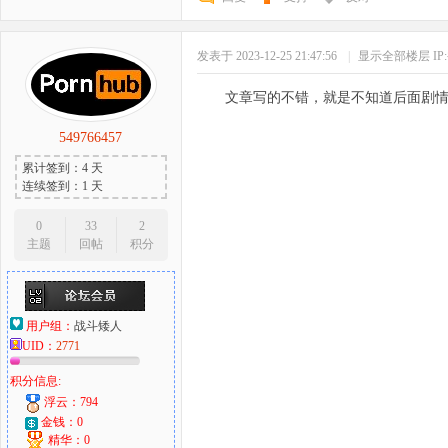
发表于 2023-12-25 21:47:56
|
显示全部楼层
I
文章写的不错，就是不知道后面剧
549766457
累计签到：4 天
连续签到：1 天
0
33
2
主题
回帖
积分
用户组：
战斗矮人
UID：
2771
积分信息:
浮云：794
金钱：0
精华：0