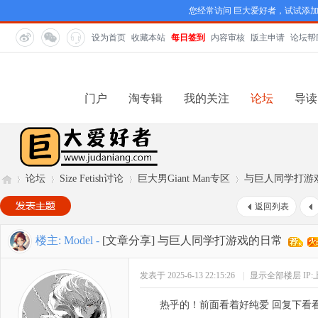
您经常访问 巨大爱好者，试试添
设为首页
收藏本站
每日签到
内容审核
版主申请
论坛帮
门户
淘专辑
我的关注
论坛
导读
论坛
Size Fetish讨论
巨大男Giant Man专区
与巨人同学打游
返回列表
巨
»
›
›
›
楼主:
Model
-
[文章分享]
与巨人同学打游戏的日常
发表于 2025-6-13 22:15:26
|
显示全部楼层
IP
热乎的！前面看着好纯爱 回复下看