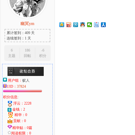
幽冥ym
大
累计签到：409 天
连续签到：1 天
6
186
-6
主题
回帖
积分
用户组：
蚁人
UID：
37824
爱
积分信息:
浮云：2228
金钱：2
精华：0
贡献：0
精华贴：0篇
阅读权限：0