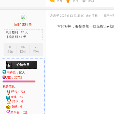
回复
支持
反对
发表于 2025-6-13 23:56:00
来自手机
|
显示全
回忆成往事
写的好棒，要是多加一些足控play就
累计签到：17 天
连续签到：1 天
0
107
-3
主题
回帖
积分
用户组：
蚁人
UID：
30773
积分信息:
浮云：778
金钱：63
精华：0
贡献：0
精华贴：0篇