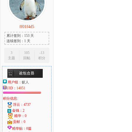
ff01f4d5
累计签到：153 天
连续签到：1 天
3
105
-13
主题
回帖
积分
用户组：
蚁人
UID：
14051
积分信息:
浮云：4737
金钱：2
精华：0
贡献：0
精华贴：0篇