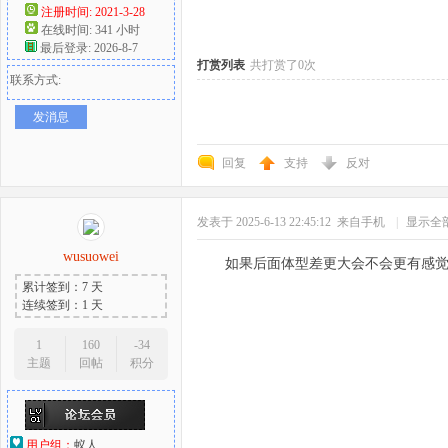
注册时间: 2021-3-28
在线时间: 341 小时
好
最后登录: 2026-8-7
打赏列表
共打赏了0次
联系方式:
发消息
回复
支持
反对
发表于 2025-6-13 22:45:12
来自手机
|
显示全
者
wusuowei
如果后面体型差更大会不会更有感
累计签到：7 天
连续签到：1 天
1
160
-34
主题
回帖
积分
用户组：
蚁人