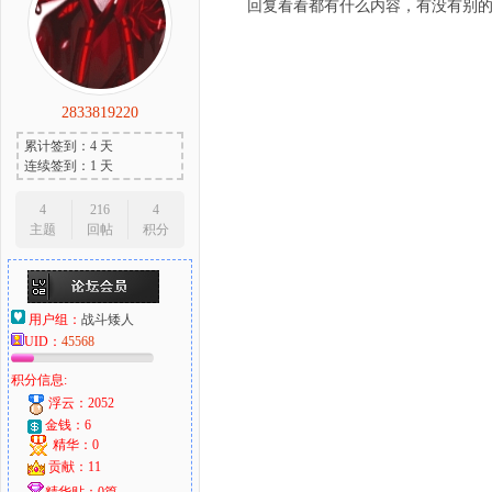
回复看看都有什么内容，有没有别
2833819220
累计签到：4 天
连续签到：1 天
4
216
4
主题
回帖
积分
用户组：
战斗矮人
UID：
45568
积分信息:
浮云：2052
金钱：6
精华：0
贡献：11
精华贴：0篇