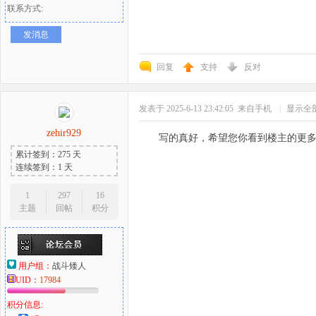
联系方式:
发消息
回复
支持
反对
发表于 2025-6-13 23:42:05
来自手机
|
显示全
zehir929
写的真好，希望您你看到楼主的更
累计签到：275 天
连续签到：1 天
1
297
16
主题
回帖
积分
用户组：
战斗矮人
UID：
17984
积分信息: