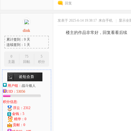
回复
发表于 2025-6-14 19:38:17
来自手机
|
显示全
dink
楼主的作品非常好，回复看看后续
累计签到：9 天
连续签到：1 天
0
75
5
主题
回帖
积分
用户组：
战斗矮人
UID：
53056
积分信息:
浮云：2312
金钱：5
精华：0
贡献：0