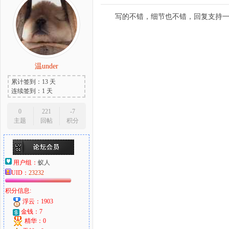
写的不错，细节也不错，回复支持
温under
累计签到：13 天
连续签到：1 天
0
221
-7
主题
回帖
积分
用户组：
蚁人
UID：
23232
积分信息:
浮云：1903
金钱：7
精华：0