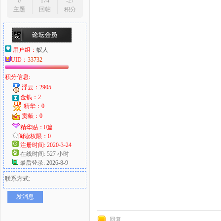
0
174
-27
主题
回帖
积分
用户组：
蚁人
UID：
33732
积分信息:
浮云：2905
金钱：2
精华：0
贡献：0
精华贴：0篇
阅读权限：0
注册时间: 2020-3-24
在线时间: 527 小时
最后登录: 2026-8-9
联系方式:
发消息
回复