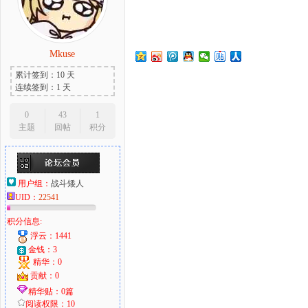
Mkuse
大
累计签到：10 天
连续签到：1 天
0
43
1
主题
回帖
积分
用户组：
战斗矮人
UID：
22541
爱
积分信息:
浮云：1441
金钱：3
精华：0
贡献：0
精华贴：0篇
阅读权限：10