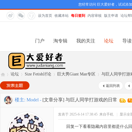
您经常访问 巨大爱好者，试试添
设为首页
收藏本站
每日签到
内容审核
版主申请
论坛帮
门户
淘专辑
我的关注
论坛
导读
论坛
Size Fetish讨论
巨大男Giant Man专区
与巨人同学打游
返回列表
巨
»
›
›
›
楼主:
Model
-
[文章分享]
与巨人同学打游戏的日常
发表于 2025-6-14 17:38:45
来自手机
|
显示全
回复一下看看隐藏内容里都是什么