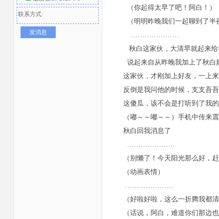
（你起得太早了吧！阿白！）
联系方式:
（明明昨晚我们一起聊到了半夜
发消息
…………………
秋白这家伙，大清早就起来给我
说起来自从昨晚我加上了秋白好友
这家伙，才刚加上好友，一上来就把
反倒是我问他的时候，支支吾吾的
者
这傻瓜，该不会是打听到了我的住
（嘟～～嘟～～）手机中传来震
秋白回我消息了
…………………
（别懒了！今天阳光那么好，赶
（动画表情）
…………………
（好啦好啦，这么一折腾我都清
（话说，阿白，难道你们那边也