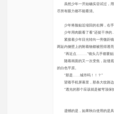
虽然少年一开始确实尝试过，用肉
尽所有眼力都不能看清。
少年将脸贴近缩回的右脚，右手抬
少年用肉眼看了看“还挺干净的…
紧接着少年目光转向一旁微距镜头
两趾内侧壁上的附着物都被照得透亮
“再近点………”镜头几乎都要贴
随着画面的又一次变焦，趾缝底部
的白色平原。
“那是……城市吗！！？”
望着手机屏幕里，那条大纹路边缘
“透光的那个应该就是被穹顶保护
遗憾的是，如果秋白使用的是具备