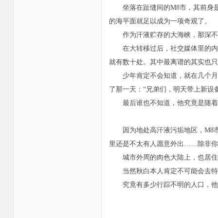
坐落在趾缝间的M8市，其前身是
的海平面就足以成为一项奇观了。
作为汗液贮存的大海峡，那深不见
在大转移过后，社交媒体里的内容
就有数十处。其中最离谱的其实也只
少年肯定不会知道，就在几个月前的
了那一天：“兄弟们，明天带上新设
最后谁也不知道，他究竟是随着流
因为地处高汗液污垢地区，M8市
里还是不太有人愿意外出……除非你
城市外周的肉色大陆上，也居住着
当然秋白本人肯定不可能会去特意
究竟有多少行踪不明的人口，他也