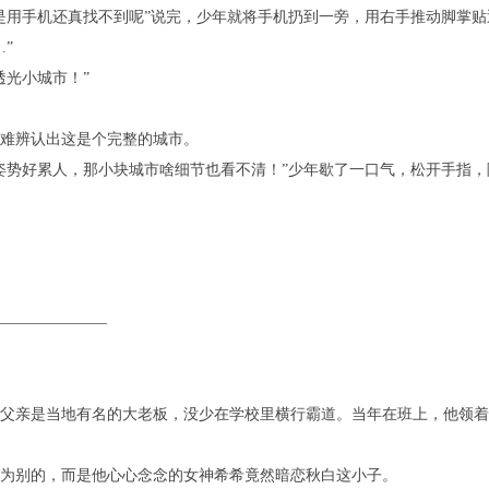
用手机还真找不到呢”说完，少年就将手机扔到一旁，用右手推动脚掌贴
”
光小城市！”
难辨认出这是个完整的城市。
势好累人，那小块城市啥细节也看不清！”少年歇了一口气，松开手指，
———————
亲是当地有名的大老板，没少在学校里横行霸道。当年在班上，他领着
别的，而是他心心念念的女神希希竟然暗恋秋白这小子。