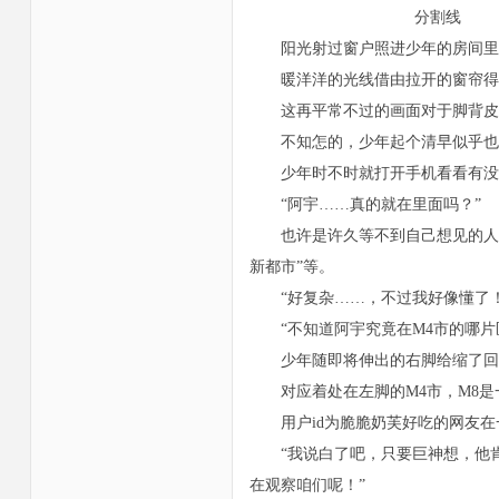
分割线
阳光射过窗户照进少年的房间里。
暖洋洋的光线借由拉开的窗帘得以
这再平常不过的画面对于脚背皮肤
不知怎的，少年起个清早似乎也只
少年时不时就打开手机看看有没有
“阿宇……真的就在里面吗？”
也许是许久等不到自己想见的人，少
新都市”等。
“好复杂……，不过我好像懂了！
“不知道阿宇究竟在M4市的哪片区
少年随即将伸出的右脚给缩了回
对应着处在左脚的M4市，M8是
用户id为脆脆奶芙好吃的网友在
“我说白了吧，只要巨神想，他肯
在观察咱们呢！”