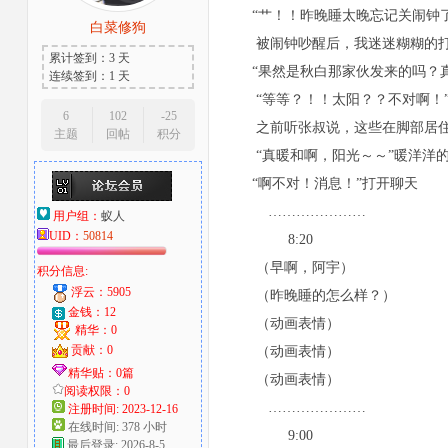
“艹！！昨晚睡太晚忘记关闹钟了
白菜修狗
大
被闹钟吵醒后，我迷迷糊糊的打开
累计签到：3 天
“果然是秋白那家伙发来的吗？真
连续签到：1 天
“等等？！！太阳？？不对啊！”
6
102
-25
之前听张叔说，这些在脚部居住尤
主题
回帖
积分
“真暖和啊，阳光～～”暖洋洋的
“啊不对！消息！”打开聊天
…………………
用户组：
蚁人
爱
UID：
50814
8:20
（早啊，阿宇）
积分信息:
浮云：5905
（昨晚睡的怎么样？）
金钱：12
（动画表情）
精华：0
贡献：0
（动画表情）
精华贴：0篇
（动画表情）
阅读权限：0
…………………
注册时间: 2023-12-16
在线时间: 378 小时
9:00
好
最后登录: 2026-8-5