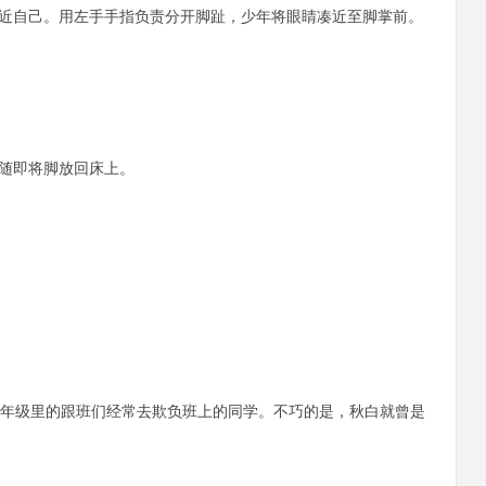
近自己。用左手手指负责分开脚趾，少年将眼睛凑近至脚掌前。
随即将脚放回床上。
年级里的跟班们经常去欺负班上的同学。不巧的是，秋白就曾是