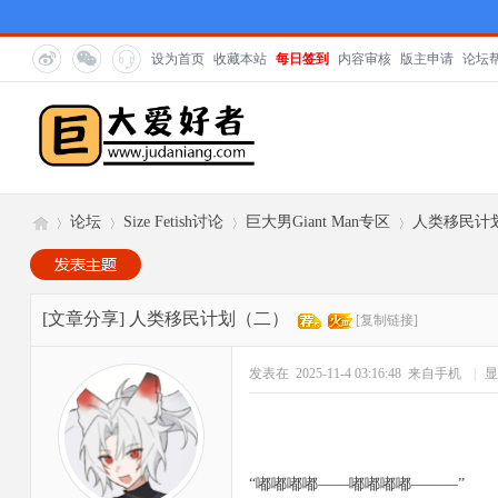
设为首页
收藏本站
每日签到
内容审核
版主申请
论坛
论坛
Size Fetish讨论
巨大男Giant Man专区
人类移民计
巨
»
›
›
›
[文章分享]
人类移民计划（二）
[复制链接]
发表在 2025-11-4 03:16:48
来自手机
|
显
“嘟嘟嘟嘟——嘟嘟嘟嘟———”