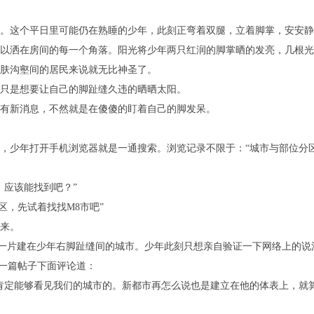
这个平日里可能仍在熟睡的少年，此刻正弯着双腿，立着脚掌，安安静
洒在房间的每一个角落。阳光将少年两只红润的脚掌晒的发亮，几根光
沟壑间的居民来说就无比神圣了。
是想要让自己的脚趾缝久违的晒晒太阳。
新消息，不然就是在傻傻的盯着自己的脚发呆。
年打开手机浏览器就是一通搜索。浏览记录不限于：“城市与部位分区大全
应该能找到吧？”
，先试着找找M8市吧”
来。
一片建在少年右脚趾缝间的城市。少年此刻只想亲自验证一下网络上的说
一篇帖子下面评论道：
定能够看见我们的城市的。新都市再怎么说也是建立在他的体表上，就算