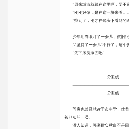
“原来城市就藏在这里啊，要不是
“刚刚好像…是在这一块来着……
“找到了，刚才在镜头下看到的透
……
少年用肉眼盯了一会儿，依旧很
又坚持了一会儿“不行了，这个姿
“先下床洗漱去吧”
分割线
——————————————
分割线
郭豪也曾经就读于市中学，仗着父
被欺负的一员。
没人知道，郭豪欺负秋白不是因为