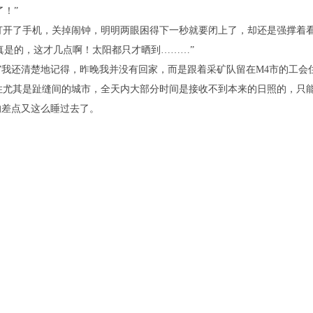
！”
了手机，关掉闹钟，明明两眼困得下一秒就要闭上了，却还是强撑着看
是的，这才几点啊！太阳都只才晒到………”
我还清楚地记得，昨晚我并没有回家，而是跟着采矿队留在M4市的工会
其是趾缝间的城市，全天内大部分时间是接收不到本来的日照的，只能
差点又这么睡过去了。