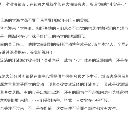
一座沿海都市，在转移之后就坐落在大海峡旁边。所谓“海峡”其实是少
底的大海丝毫不亚于马里亚纳海沟带给人的震撼。
也迎来了大换血。相距各地的人们总会不自觉的把居住地附近的奇观与
是一团黏附在少年袜子纤维上的稍大的脚垢而已。
某天晚上，他睡觉前刷到的极限运动博主就是M8市的本地人。全网20
备继续深潜探秘，等我新视频！”
淌的汗液海洋被带到了某处角落，成为了少年体表的流浪细菌；还是在
绝大部分时间都是在由中心塔提供的保护穹顶之下生活。城市边缘保留着
愿意冒着遭受巨大的震动，顶着会被突然流经的汗液卷走，又或是被泥垢
各类居民。有的仅是出城自驾游，还有的因为付不起城内房租选择露宿
控制脚趾来防止小人们受到伤害。毕竟，人类实在小得可怜。
关注不过来，不止是在趾缝，这类事件不管哪个部位都常有发生。