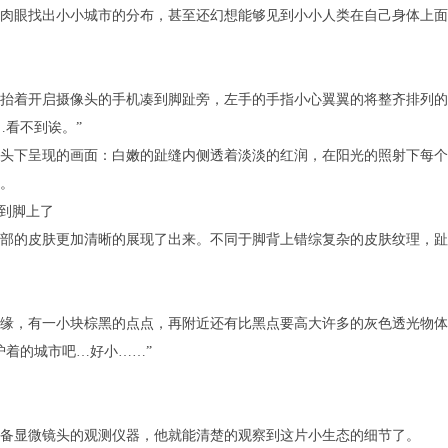
眼找出小小城市的分布，甚至还幻想能够见到小小人类在自己身体上面
着开启摄像头的手机凑到脚趾旁，左手的手指小心翼翼的将整齐排列的
看不到诶。”
下呈现的画面：白嫩的趾缝内侧透着淡淡的红润，在阳光的照射下每个
。
到脚上了
的皮肤更加清晰的展现了出来。不同于脚背上错综复杂的皮肤纹理，趾
，有一小块棕黑的点点，再附近还有比黑点要高大许多的灰色透光物体
着的城市吧…好小……”
显微镜头的观测仪器，他就能清楚的观察到这片小生态的细节了。