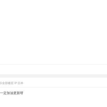
示全部楼层
IP:日本
一定加油更新呀