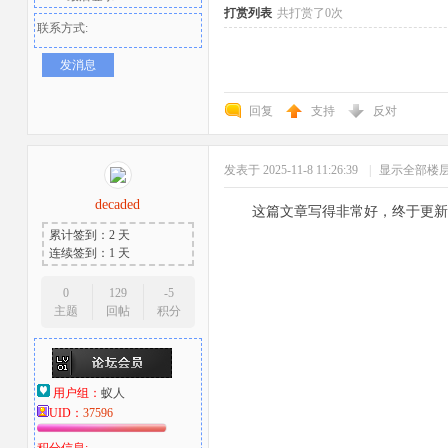
打赏列表
共打赏了0次
联系方式:
发消息
回复
支持
反对
发表于 2025-11-8 11:26:39
|
显示全部楼
者
decaded
这篇文章写得非常好，终于更新
累计签到：2 天
连续签到：1 天
0
129
-5
主题
回帖
积分
用户组：
蚁人
UID：
37596