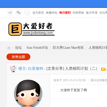
设为首页
收藏本站
每日签到
内容审核
版主申请
论坛
论坛
Size Fetish讨论
巨大男Giant Man专区
人类移民计
巨
»
›
›
›
楼主:
白菜修狗
-
[文章分享]
人类移民计划（二）
发表于 2025-11-8 11:02:00
|
显示全部楼
大佬终于更