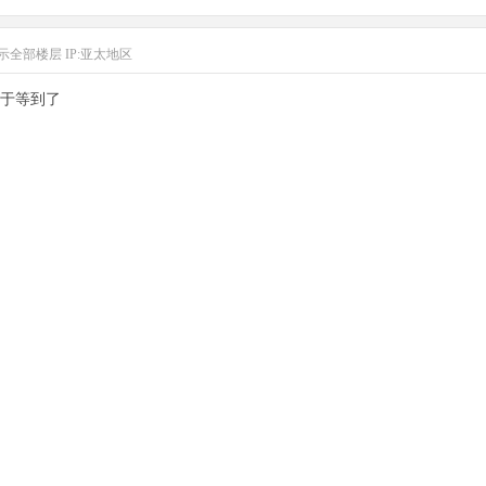
示全部楼层
IP:亚太地区
于等到了