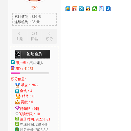
空0
大
累计签到：816 天
连续签到：36 天
0
234
6
主题
回帖
积分
用户组：
战斗矮人
UID：
41275
爱
积分信息:
浮云：2872
金钱：4
精华：0
贡献：0
精华贴：0篇
阅读权限：10
注册时间: 2022-1-21
在线时间: 239 小时
好
最后登录: 2026-8-8