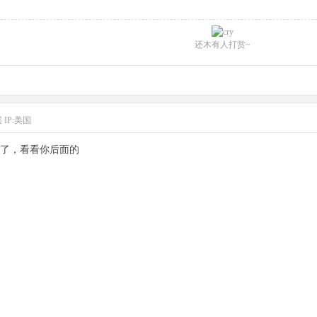
还木有人打赏~
层
IP:美国
了，看看你后面的