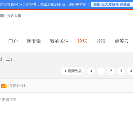
您经常访问 巨大爱好者，试试添加到桌面，访问更方便！
添加 巨大爱好者 到桌面
帮助
投诉举报
门户
淘专辑
我的关注
论坛
导读
标签云
划（二）
返回列表
1
2
3
4
[复制链接]
层
IP:俄罗斯
新了啊