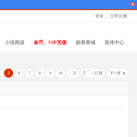
登录
|
立即注册
小说阅读
金币、VIP充值
勋章商城
宣传中心
5
6
7
8
9
10
... 22
/ 22 页
下一页