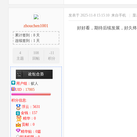
发表于 2025-11-8 15:15:10
来自手机
|
显
zhouchen1001
好好看，期待后续发展，好久终
累计签到：8 天
连续签到：1 天
4
108
-11
主题
回帖
积分
用户组：
蚁人
UID：
17005
积分信息:
浮云：5631
金钱：157
精华：0
贡献：0
精华贴：0篇
阅读权限：0