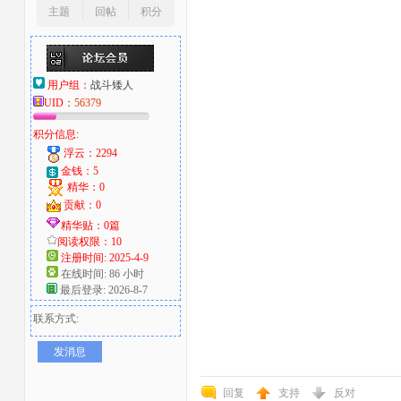
主题
回帖
积分
用户组：
战斗矮人
UID：
56379
积分信息:
浮云：2294
金钱：5
精华：0
贡献：0
精华贴：0篇
阅读权限：10
注册时间: 2025-4-9
在线时间: 86 小时
最后登录: 2026-8-7
联系方式:
发消息
回复
支持
反对