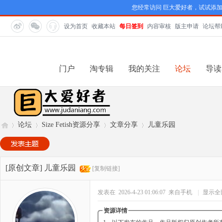
您经常访问 巨大爱好者，试试添
设为首页
收藏本站
每日签到
内容审核
版主申请
论坛帮
门户
淘专辑
我的关注
论坛
导读
论坛
Size Fetish资源分享
文章分享
儿童乐园
巨
»
›
›
›
[原创文章]
儿童乐园
[复制链接]
发表在 2026-4-23 01:06:07
来自手机
|
显示全
资源详情