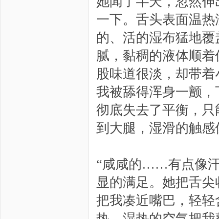
她闻了半天，忽然伸
一下。舌头表面温热
的、活的湿布猛地覆
腻，黏稠的液体顺着
股味道很淡，却带着
我被舔得浑身一颤，
彻底失去了平衡，只
到大腿，湿滑的触感
“咸咸的……有点像
显的满足。她把舌尖
把我凑近嘴巴，轻轻
热，湿热的空气把我