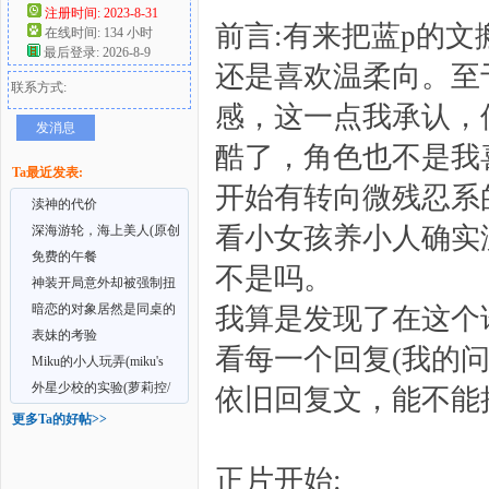
注册时间: 2023-8-31
前言:有来把蓝p的
在线时间: 134 小时
好
最后登录: 2026-8-9
还是喜欢温柔向。至
联系方式:
感，这一点我承认，
发消息
酷了，角色也不是我
Ta最近发表:
开始有转向微残忍系
渎神的代价
看小女孩养小人确实没
深海游轮，海上美人(原创
文)
免费的午餐
者
不是吗。
神装开局意外却被强制扭
转xp的有操作老色批
暗恋的对象居然是同桌的
我算是发现了在这个
正太?!
表妹的考验
看每一个回复(我的问
Miku的小人玩弄(miku's
house)
外星少校的实验(萝莉控/
依旧回复文，能不能
地球破坏)
更多Ta的好帖>>
正片开始: