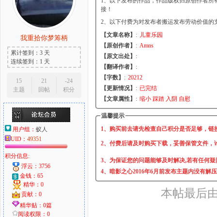
1、以下发布的作品，作品版权归原创作者所
接！
2、以下付费为对发布者搬运发布劳动价值的
【文章名称】
:
儿童乐园
我重拾你梦筹柄
大
【原创作者】
:
Amns
累计签到：3 天
【原文出处】
:
连续签到：1 天
【翻译作者】
:
【字数】
:
20212
15
21
-24
【更新情况】
:
已完结
主题
回帖
积分
【文章属性】
:
缩小 踩踏 入阴 自慰
温馨提示
1、购买前去请先检查自己积分是否足够，链
用户组：
蚁人
UID：
49351
爱
2、付费后请及时购买下载，妥善保管文件，
积分信息:
3、为保证您的问题能够及时解决,若有任何疑
浮云：3756
4、暗影之心2016年6月前发布主题内没有解
金钱：65
精华：0
本帖最后由 我
贡献：0
精华贴：0篇
阅读权限：0