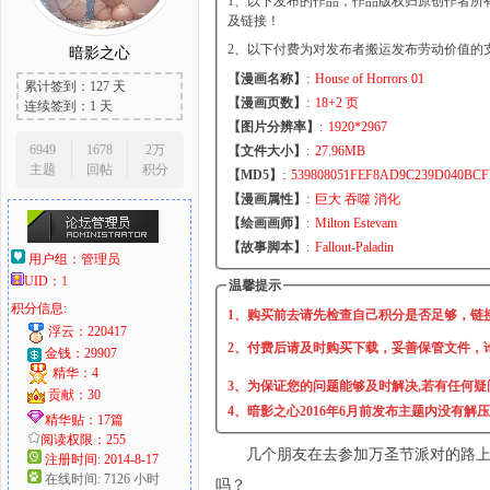
1、以下发布的作品，作品版权归原创作者所
及链接！
2、以下付费为对发布者搬运发布劳动价值的
暗影之心
【漫画名称】
:
House of Horrors 01
累计签到：127 天
大
【漫画页数】
:
18+2 页
连续签到：1 天
【图片分辨率】
:
1920*2967
6949
1678
2万
【文件大小】
:
27.96MB
主题
回帖
积分
【MD5】
:
539808051FEF8AD9C239D040BCF
【漫画属性】
:
巨大 吞噬 消化
【绘画画师】
:
Milton Estevam
【故事脚本】
:
Fallout-Paladin
用户组：
管理员
UID：
1
温馨提示
积分信息:
爱
1、购买前去请先检查自己积分是否足够，链
浮云：220417
2、付费后请及时购买下载，妥善保管文件，
金钱：29907
精华：4
3、为保证您的问题能够及时解决,若有任何疑
贡献：30
4、暗影之心2016年6月前发布主题内没有解
精华贴：17篇
阅读权限：255
几个朋友在去参加万圣节派对的路
注册时间: 2014-8-17
在线时间: 7126 小时
吗？