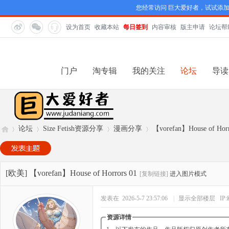
您经常访问 巨大爱好者，试试添
设为首页
收藏本站
每日签到
内容审核
版主申请
论坛帮
门户
淘专辑
我的关注
论坛
导读
论坛
Size Fetish资源分享
漫画分享
【vorefan】House of Horr
巨
»
›
›
›
[欧美]
【vorefan】House of Horrors 01
[复制链接]
进入图片模式
发表在 2026-5-7 23:57:06
|
显示全部楼层
IP
资源详情