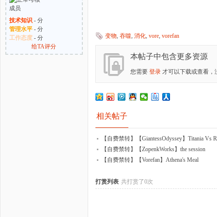
技术知识
- 分
管理水平
- 分
变物
,
吞噬
,
消化
,
vore
,
vorefan
工作态度
- 分
给TA评分
本帖子中包含更多资源
您需要
登录
才可以下载或查看，
相关帖子
【自费禁转】【GiantessOdyssey】Titania Vs R
【自费禁转】【ZopenkWorks】the session
【自费禁转】【Vorefan】Athena's Meal
打赏列表
共打赏了0次