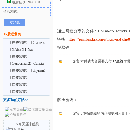
最后登录: 2026-8-8
联系方式:
好
发消息
通过网盘分享的文件：House-of-Horrors_0
Ta最近发表:
链接:
https://pan.baidu.com/s/1xa3-a5Fc
【自费禁转】【Giantess
提取码:
Shrinking Feet】A
【XABBX】Yae
Confidential training
【自费禁转】
游客,本付费内容需要支付
12金钱
才
【Vrgiantess】Your school
【Condorman2】Galacta
者
cr
【自费禁转】【tinyman】
Ep9 extra – Lurk
【自费禁转】
【Big69bIG69】Too Tall to
【自费禁转】
Ig
【Endlessrain0110】Goblin
【自费禁转】
Me
【AdultingX】Giantess Feet
解压密码：
更多Ta的好帖>>
C
游客，本帖隐藏的内容需要积分高于 4
TA今天还未签到