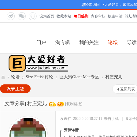
您经常访问 巨大爱好者，试试添
设为首页
收藏本站
每日签到
内容审核
版主申请
论坛帮
门户
淘专辑
我的关注
论坛
导读
论坛
Size Fetish讨论
巨大男Giant Man专区
村庄宠儿
返回列表
巨
»
›
›
›
[文章分享]
村庄宠儿
[复制链接]
发表在 2026-5-26 18:27:11
来自手机
|
显示全
资源详情