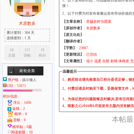
1、以下发布的作品，作品版权归原创作者所
接！
2、以下付费为对发布者搬运发布劳动价值的
【文章名称】
:
穿越农村当团宠
木原数多
大
【原创作者】
:
木原数多
累计签到：304 天
【原文出处】
:
连续签到：1 天
【翻译作者】
:
【字数】
:
23667
18
113
19
【更新情况】
:
已完结
主题
回帖
积分
【文章属性】
:
缩小 温柔 自慰 射精 体格差 无意识
温馨提示
1、购买前去请先检查自己积分是否足够，链
用户组：
战斗矮人
UID：
55873
爱
2、付费后请及时购买下载，妥善保管文件，
积分信息:
3、为保证您的问题能够及时解决,若有任何疑
浮云：1450
4、暗影之心2016年6月前发布主题内没有解
金钱：2
精华：0
本帖最后
贡献：0
精华贴：0篇
阅读权限：10