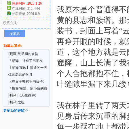
注册时间: 2025-1-26
我原本是个普通得不
在线时间: 212 小时
好
最后登录: 2026-8-9
黄的县志和族谱。那
联系方式:
装书，封面上写着“
发消息
再睁开眼的时候，就
Ta最近发表:
道，这个地方就是云
[翻译]兄弟间的欢愉
窟窿，山上长满了我
「翻译」神有了男朋友
【翻译/魔改】普通的一天
者
个人合抱都抱不住，
体育老师的玩具
《在父子鞋袜里的日子》
叶缝隙里漏下来几缕
「借鉴/短篇」缩小后的前
男友成为现男友与
[翻译]《天生孬种》
[翻译]太祖
我在林子里转了两天
更多Ta的好帖>>
见身后传来沉重的脚
每一步踩在地上都带