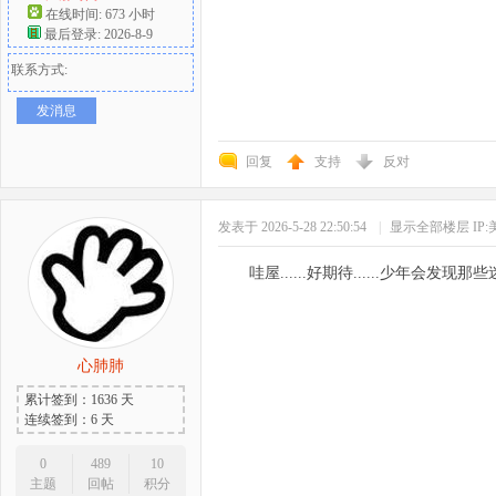
在线时间: 673 小时
最后登录: 2026-8-9
联系方式:
发消息
回复
支持
反对
发表于 2026-5-28 22:50:54
|
显示全部楼层
IP
哇屋......好期待......少年会发
心肺肺
累计签到：1636 天
连续签到：6 天
0
489
10
主题
回帖
积分