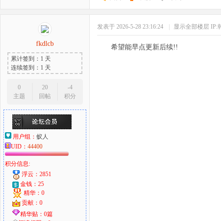
发表于 2026-5-28 23:16:24
|
显示全部楼层
IP
fkdlcb
希望能早点更新后续!!
累计签到：1 天
连续签到：1 天
0
20
-4
主题
回帖
积分
用户组：
蚁人
UID：
44400
积分信息:
浮云：2851
金钱：25
精华：0
贡献：0
精华贴：0篇