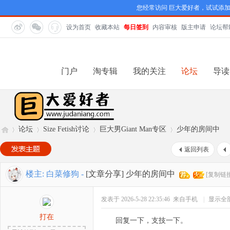
您经常访问 巨大爱好者，试试添
设为首页
收藏本站
每日签到
内容审核
版主申请
论坛帮
门户
淘专辑
我的关注
论坛
导读
论坛
Size Fetish讨论
巨大男Giant Man专区
少年的房间中
返回列表
巨
»
›
›
›
楼主:
白菜修狗
-
[文章分享]
少年的房间中
[复制链接
发表于 2026-5-28 22:35:46
来自手机
|
显示全
打在
回复一下，支技一下。