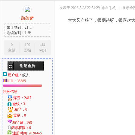
发表于 2026-5-28 22:54:29
来自手机
|
显示全
憨憨猪
大大又产粮了，很期待呀，很喜欢
累计签到：21 天
连续签到：1 天
0
129
-14
主题
回帖
积分
用户组：
蚁人
UID：
35585
积分信息:
浮云：2417
金钱：31
精华：0
贡献：0
精华贴：0篇
阅读权限：0
注册时间: 2020-6-5