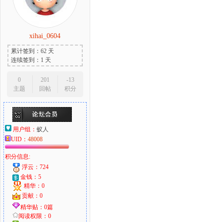
xihai_0604
累计签到：62 天
连续签到：1 天
0
201
-13
主题
回帖
积分
用户组：
蚁人
UID：
48008
积分信息:
浮云：724
金钱：5
精华：0
贡献：0
精华贴：0篇
阅读权限：0