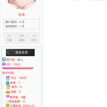
铅笔
累计签到：6 天
连续签到：1 天
0
204
-35
主题
回帖
积分
用户组：
蚁人
UID：
19620
积分信息:
浮云：10020
金钱：3
精华：0
贡献：0
精华贴：0篇
阅读权限：0
注册时间: 2018-9-12