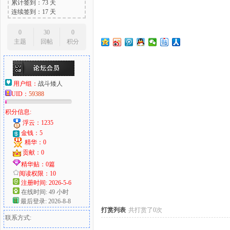
累计签到：73 天
连续签到：17 天
0
30
0
主题
回帖
积分
大
用户组：
战斗矮人
UID：
59388
积分信息:
浮云：1235
金钱：5
精华：0
爱
贡献：0
精华贴：0篇
阅读权限：10
注册时间: 2026-5-6
在线时间: 49 小时
最后登录: 2026-8-8
打赏列表
共打赏了0次
联系方式: