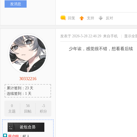
发消息
好
回复
支持
反对
发表于 2026-5-28 22:46:29
来自手机
|
显示全
少年诶，感觉很不错，想看看后续
者
30332216
累计签到：23 天
连续签到：1 天
0
56
-5
主题
回帖
积分
用户组：
蚁人