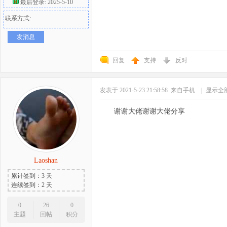
最后登录: 2025-5-10
联系方式:
发消息
回复
支持
反对
发表于 2021-5-23 21:58:58
来自手机
|
显示全
谢谢大佬谢谢大佬分享
Laoshan
累计签到：3 天
连续签到：2 天
0
26
0
主题
回帖
积分