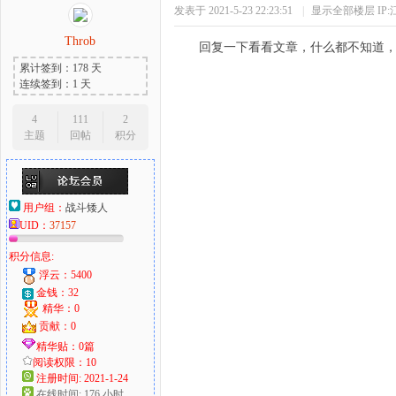
发表于 2021-5-23 22:23:51
|
显示全部楼层
IP
Throb
回复一下看看文章，什么都不知道
累计签到：178 天
连续签到：1 天
4
111
2
主题
回帖
积分
用户组：
战斗矮人
UID：
37157
积分信息:
浮云：5400
金钱：32
精华：0
贡献：0
精华贴：0篇
阅读权限：10
注册时间: 2021-1-24
在线时间: 176 小时