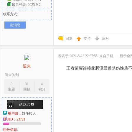
最后登录: 2025-9-2
联系方式:
发消息
回复
支持
反对
发表于 2021-5-23 22:37:55
来自手机
|
显示全
逆火
王者荣耀连接龙腾讯最近杀伤性质
尚未签到
0
31
4
主题
回帖
积分
用户组：
战斗矮人
UID：
23721
积分信息: