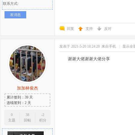
联系方式:
发消息
回复
支持
反对
发表于 2021-5-20 18:24:28
来自手机
|
显示全
谢谢大佬谢谢大佬分享
加加林俊杰
累计签到：39 天
连续签到：2 天
0
38
-2
主题
回帖
积分