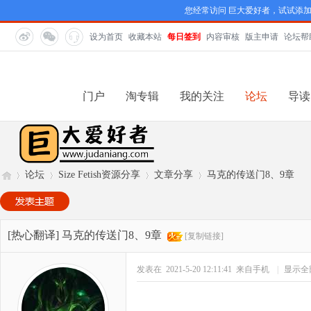
您经常访问 巨大爱好者，试试添
设为首页
收藏本站
每日签到
内容审核
版主申请
论坛帮
门户
淘专辑
我的关注
论坛
导读
论坛
Size Fetish资源分享
文章分享
马克的传送门8、9章
巨
»
›
›
›
[热心翻译]
马克的传送门8、9章
[复制链接]
发表在 2021-5-20 12:11:41
来自手机
|
显示全