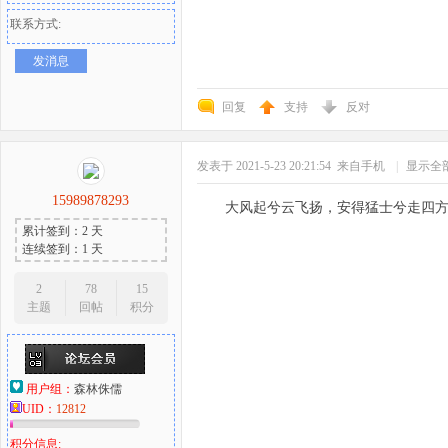
联系方式:
发消息
回复
支持
反对
发表于 2021-5-23 20:21:54
来自手机
|
显示全
15989878293
大风起兮云飞扬，安得猛士兮走四
累计签到：2 天
连续签到：1 天
2
78
15
主题
回帖
积分
用户组：
森林侏儒
UID：
12812
积分信息: