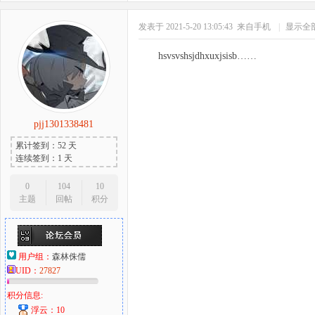
发表于 2021-5-20 13:05:43
来自手机
|
显示全
hsvsvshsjdhxuxjsisb……
pjj1301338481
累计签到：52 天
连续签到：1 天
0
104
10
主题
回帖
积分
用户组：
森林侏儒
UID：
27827
积分信息:
浮云：10