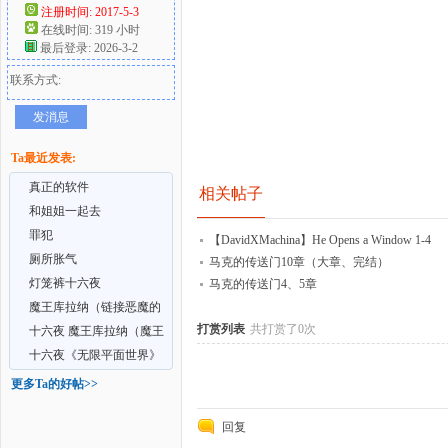
注册时间: 2017-5-3
在线时间: 319 小时
好
最后登录: 2026-3-2
联系方式:
发消息
Ta最近发表:
真正的软件
相关帖子
和姐姐一起去
罪犯
者
【DavidXMachina】He Opens a Window 1-4
厕所胀气
马克的传送门10章（大章、完结）
灯笼裤十六夜
马克的传送门4、5章
魔王库拉纳（链接恶魔的
打赏列表
共打赏了0次
生活）
十六夜 魔王库拉纳（魔王
的日常生活）
十六夜《无限平面世界》
更多Ta的好帖>>
回复