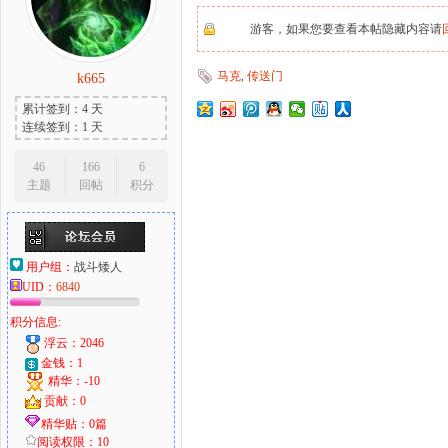
游客，如果您要查看本帖隐藏内容请
马克
,
传送门
k665
大
累计签到：4 天
连续签到：1 天
46
166
6
主题
回帖
积分
用户组：
战斗矮人
UID：
6840
爱
积分信息:
浮云：2046
金钱：1
精华：-10
贡献：0
精华贴：0篇
阅读权限：10