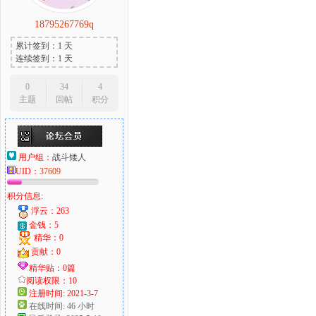
18795267769q
累计签到：1 天
连续签到：1 天
0
34
4
主题
回帖
积分
用户组：
战斗矮人
UID：
37609
积分信息:
浮云：263
金钱：5
精华：0
贡献：0
精华贴：0篇
阅读权限：10
注册时间: 2021-3-7
在线时间: 46 小时