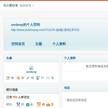
巨大爱好者
返回首页
seesheep的个人空间
http://www.judaniang.com/?11135
[收藏]
[复制]
[RSS]
空间首页
主题
个人资料
头像
个人资料
暂无资料项或无
seesheep
收
加
给
打
发
听TA
为好友
我留言
个招呼
送消息
动态
统计信息
已有
994
人来访过
现在还没有动态
积分:
浮
金
精
贡