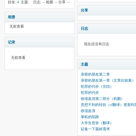
50
钱:
5
云:
416
献:
--
华:
--
好友:
4
主题:
日志:
--
相册:
--
分享:
--
14
分享
相册
无权查看
日志
记录
现在还没有日志
无权查看
主题
亲密的朋友第二章
亲密的朋友第一章（文章比较素）
犯罪的代价（完结）
犯罪的代价
收缩血清第二部分（机翻）
意想不到的转折（cf翻译）更新到
收缩血清
掌机的陷阱
大学生宿舍（翻译）
征集一下题材需求