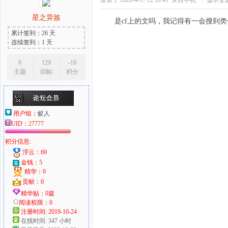
发表于 2020-4-17 22:18:41
来自手机
|
显示全
星之异族
是cf上的文吗，我记得有一会搜到
累计签到：26 天
连续签到：1 天
6
129
-18
主题
回帖
积分
用户组：
蚁人
UID：
27777
积分信息:
浮云：69
金钱：5
精华：0
贡献：0
精华贴：0篇
阅读权限：0
注册时间: 2019-10-24
在线时间: 347 小时