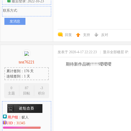
最后登录: 2022-10-23
联系方式:
发消息
回复
支持
反对
发表于 2020-4-17 22:22:23
|
显示全部楼层
IP:
test76221
期待新作品喲!!!!!!嚶嚶嚶
累计签到：176 天
连续签到：1 天
0
87
-3
主题
回帖
积分
用户组：
蚁人
UID：
31345