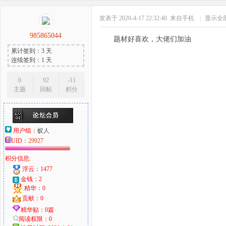
发表于 2020-4-17 22:32:40
来自手机
|
显示全
985865044
题材好喜欢，大佬们加油
累计签到：3 天
连续签到：1 天
0
92
-11
主题
回帖
积分
用户组：
蚁人
UID：
29927
积分信息:
浮云：1477
金钱：2
精华：0
贡献：0
精华贴：0篇
阅读权限：0