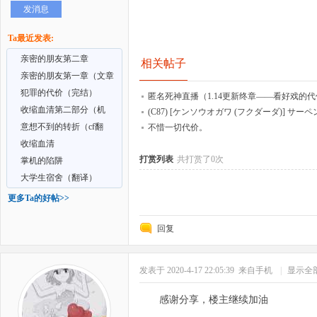
发消息
好
Ta最近发表:
亲密的朋友第二章
相关帖子
亲密的朋友第一章（文章
比较素）
犯罪的代价（完结）
匿名死神直播（1.14更新终章——看好戏的
收缩血清第二部分（机
(C87) [ケンソウオガワ (フクダーダ)] サー
翻）
意想不到的转折（cf翻
[中国翻訳]
不惜一切代价。
译）更新到第三章
收缩血清
打赏列表
共打赏了0次
掌机的陷阱
者
大学生宿舍（翻译）
更多Ta的好帖>>
回复
发表于 2020-4-17 22:05:39
来自手机
|
显示全
感谢分享，楼主继续加油