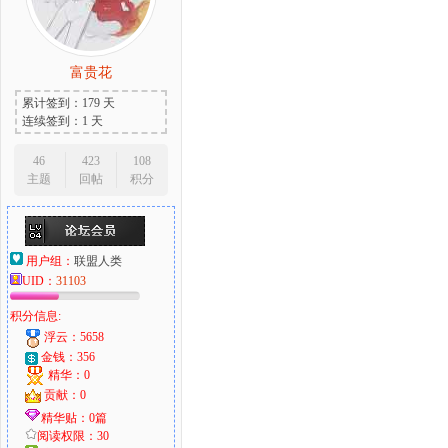
富贵花
累计签到：179 天
连续签到：1 天
46
423
108
主题
回帖
积分
用户组：
联盟人类
UID：
31103
积分信息:
浮云：5658
金钱：356
精华：0
贡献：0
精华贴：0篇
阅读权限：30