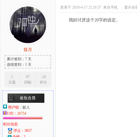
发表于 2020-4-17 22:26:37
来自手机
|
显示全
我好讨厌这个20字的设定。
筱月
累计签到：7 天
连续签到：1 天
2
97
-24
主题
回帖
积分
用户组：
蚁人
UID：
26754
积分信息:
浮云：3657
金钱：2