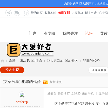
您经常访问 巨大爱好者，试试添
设为首页
收藏本站
每日签到
内容审核
版主申请
论坛帮
门户
淘专辑
我的关注
论坛
导读
论坛
Size Fetish讨论
巨大男Giant Man专区
犯罪的代价
返回列表
巨
»
›
›
›
[文章分享]
犯罪的代价
[复制链接]
发表在 2020-4-17 12:09:35
来自手机
|
显示全
seesheep
这个是讲罪犯新的惩罚手段 变小后