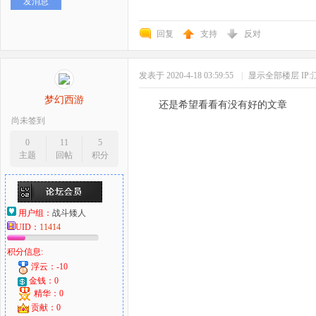
发消息
回复
支持
反对
发表于 2020-4-18 03:59:55
|
显示全部楼层
IP
梦幻西游
还是希望看看有没有好的文章
尚未签到
0
11
5
主题
回帖
积分
用户组：
战斗矮人
UID：
11414
积分信息:
浮云：-10
金钱：0
精华：0
贡献：0