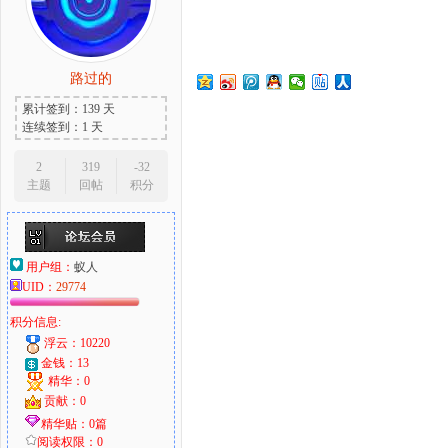
路过的
大
累计签到：139 天
连续签到：1 天
2
319
-32
主题
回帖
积分
用户组：
蚁人
UID：
29774
爱
积分信息:
浮云：10220
金钱：13
精华：0
贡献：0
精华贴：0篇
阅读权限：0