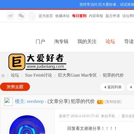
您经常访问 巨大爱好者，试试添
设为首页
收藏本站
每日签到
内容审核
版主申请
论坛帮
门户
淘专辑
我的关注
论坛
导读
论坛
Size Fetish讨论
巨大男Giant Man专区
犯罪的代价
返回列表
巨
»
›
›
›
楼主:
seesheep
-
[文章分享]
犯罪的代价
[复制链接]
发表于 2020-4-18 01:57:42
来自手机
|
显示全
回复看文谢谢分享！！！！