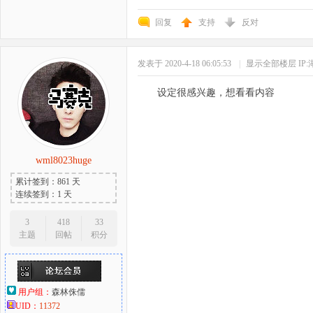
回复
支持
反对
发表于 2020-4-18 06:05:53
|
显示全部楼层
IP
设定很感兴趣，想看看内容
wml8023huge
累计签到：861 天
连续签到：1 天
3
418
33
主题
回帖
积分
用户组：
森林侏儒
UID：
11372