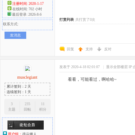
注册时间: 2020-1-17
在线时间: 702 小时
好
最后登录: 2026-8-6
打赏列表
共打赏了0次
联系方式:
发消息
回复
支持
反对
发表于 2020-4-18 02:01:07
|
显示全部楼层
IP
者
musclegiant
看看，可能看过，啊哈哈~
累计签到：2 天
连续签到：1 天
3
235
11
主题
回帖
积分
用户组：
战斗矮人