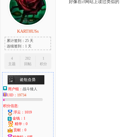
好像在cf网站上读过类似的
KARTHUSs
累计签到：25 天
连续签到：1 天
4
282
1
主题
回帖
积分
用户组：
战斗矮人
UID：
19734
积分信息:
浮云：1019
金钱：1
精华：0
贡献：0
精华贴：0篇