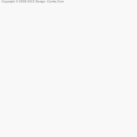
Copyright © 2008-2015 Design:
Comiis.Com