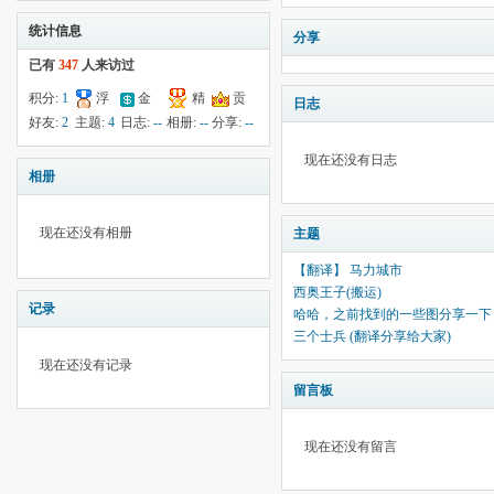
统计信息
分享
已有
347
人来访过
积分:
1
浮
金
精
贡
日志
钱:
1
云:
献:
--
华:
--
好友:
2
主题:
4
日志:
--
相册:
--
分享:
--
1029
现在还没有日志
相册
现在还没有相册
主题
【翻译】 马力城市
西奥王子(搬运)
记录
哈哈，之前找到的一些图分享一下
三个士兵 (翻译分享给大家)
现在还没有记录
留言板
现在还没有留言