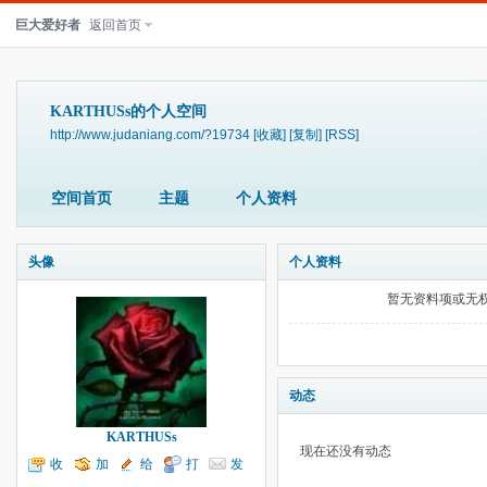
巨大爱好者
返回首页
KARTHUSs的个人空间
http://www.judaniang.com/?19734
[收藏]
[复制]
[RSS]
空间首页
主题
个人资料
头像
个人资料
暂无资料项或无
动态
KARTHUSs
现在还没有动态
收
加
给
打
发
听TA
为好友
我留言
个招呼
送消息