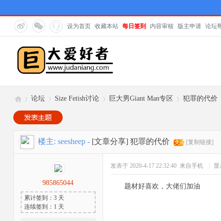
设为首页
收藏本站
每日签到
内容审核
版主申请
论坛
论坛
Size Fetish讨论
巨大男Giant Man专区
犯罪的代价
巨
»
›
›
›
楼主:
seesheep
-
[文章分享]
犯罪的代价
[复制链接]
发表于 2020-4-17 22:32:40
来自手机
|
显
985865044
题材好喜欢，大佬们加油
累计签到：3 天
连续签到：1 天