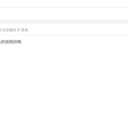
示全部楼层
IP:香港
真的很期待哦