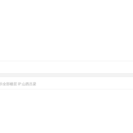
示全部楼层
IP:山西吕梁