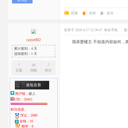
回复
支持
反对
发表于 2020-4-17 22:38:47
来自手机
|
显
cuiye002
我亲爱楼主 不知道内容如何，
累计签到：4 天
连续签到：1 天
7
90
-7
主题
回帖
积分
用户组：
蚁人
UID：
28465
积分信息:
浮云：2080
金钱：16
精华：0