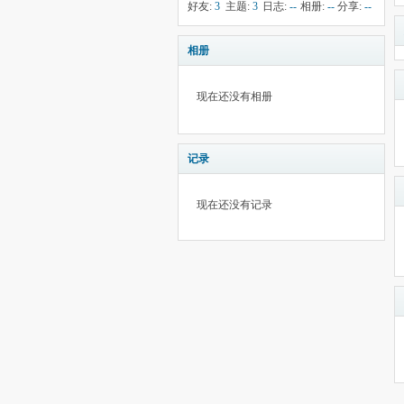
钱:
--
云:
献:
--
华:
--
好友:
3
主题:
3
日志:
--
相册:
--
分享:
--
2225
相册
现在还没有相册
记录
现在还没有记录