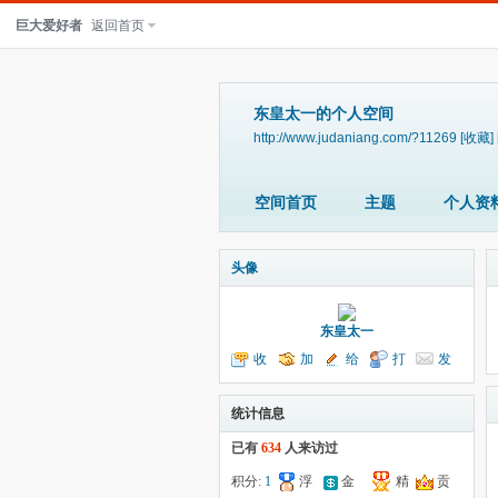
巨大爱好者
返回首页
东皇太一的个人空间
http://www.judaniang.com/?11269
[收藏]
空间首页
主题
个人资
头像
东皇太一
收
加
给
打
发
听TA
为好友
我留言
个招呼
送消息
统计信息
已有
634
人来访过
积分:
1
浮
金
精
贡