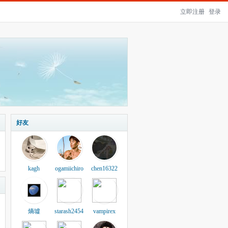
立即注册
登录
好友
kagh
ogamiichiro
chen16322
熵墟
starash2454
vampirex