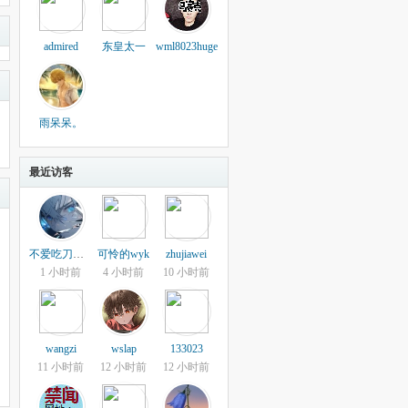
admired
东皇太一
wml8023huge
雨呆呆。
最近访客
不爱吃刀的古董
可怜的wyk
zhujiawei
1 小时前
4 小时前
10 小时前
wangzi
wslap
133023
11 小时前
12 小时前
12 小时前