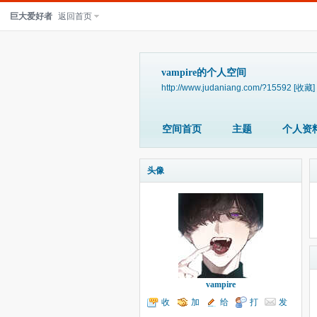
巨大爱好者
返回首页
vampire的个人空间
http://www.judaniang.com/?15592
[收藏]
空间首页
主题
个人资
头像
vampire
收
加
给
打
发
听TA
为好友
我留言
个招呼
送消息