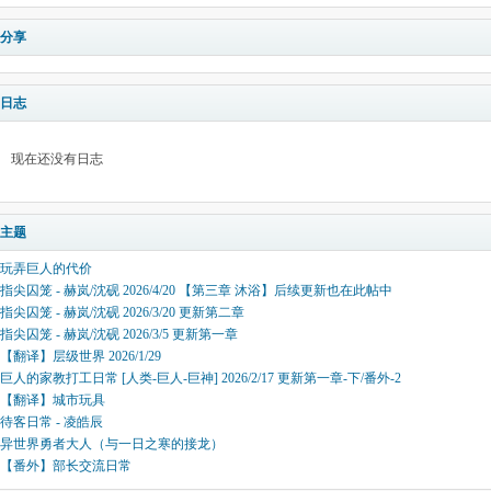
分享
日志
现在还没有日志
主题
玩弄巨人的代价
指尖囚笼 - 赫岚/沈砚 2026/4/20 【第三章 沐浴】后续更新也在此帖中
指尖囚笼 - 赫岚/沈砚 2026/3/20 更新第二章
指尖囚笼 - 赫岚/沈砚 2026/3/5 更新第一章
【翻译】层级世界 2026/1/29
巨人的家教打工日常 [人类-巨人-巨神] 2026/2/17 更新第一章-下/番外-2
【翻译】城市玩具
待客日常 - 凌皓辰
异世界勇者大人（与一日之寒的接龙）
【番外】部长交流日常