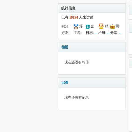
统计信息
已有
19194
人来访过
积分:
浮
金
精
贡
-91
钱:
202
云:
献:
--
华:
--
好友:
主题:
日志:
--
相册:
--
分享:
--
22052
10
39
相册
现在还没有相册
记录
现在还没有记录