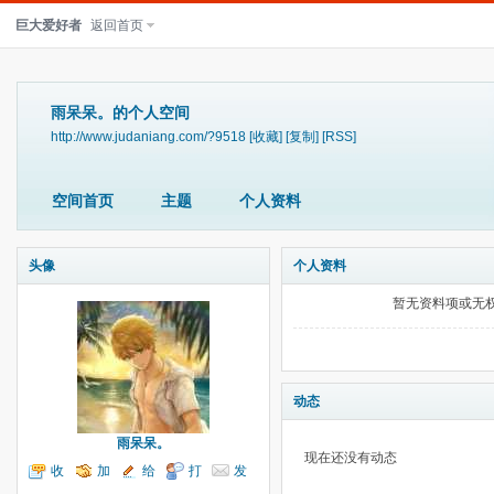
巨大爱好者
返回首页
雨呆呆。的个人空间
http://www.judaniang.com/?9518
[收藏]
[复制]
[RSS]
空间首页
主题
个人资料
头像
个人资料
暂无资料项或无
动态
雨呆呆。
现在还没有动态
收
加
给
打
发
听TA
为好友
我留言
个招呼
送消息