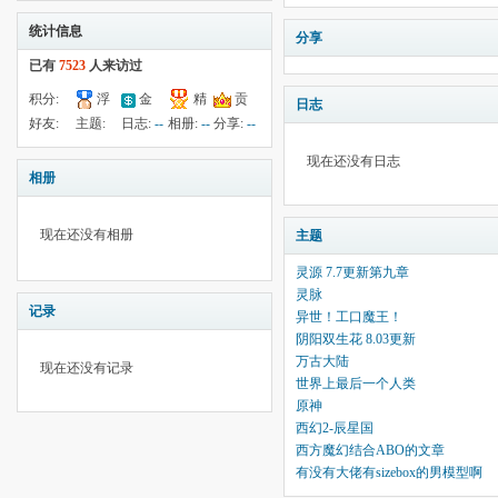
统计信息
分享
已有
7523
人来访过
积分:
浮
金
精
贡
日志
-25
钱:
53
云:
献:
--
华:
--
好友:
主题:
日志:
--
相册:
--
分享:
--
64011
10
26
现在还没有日志
相册
现在还没有相册
主题
灵源 7.7更新第九章
灵脉
记录
异世！工口魔王！
阴阳双生花 8.03更新
万古大陆
现在还没有记录
世界上最后一个人类
原神
西幻2-辰星国
西方魔幻结合ABO的文章
有没有大佬有sizebox的男模型啊