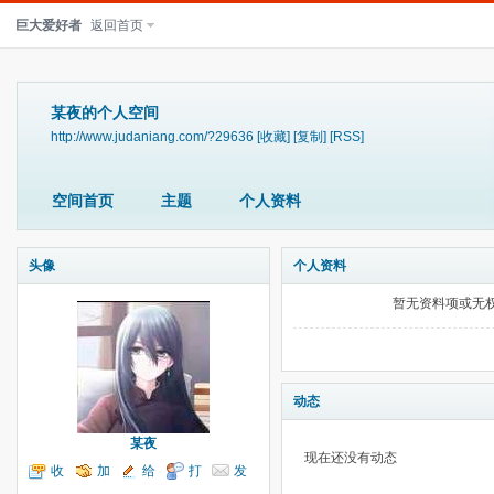
巨大爱好者
返回首页
某夜的个人空间
http://www.judaniang.com/?29636
[收藏]
[复制]
[RSS]
空间首页
主题
个人资料
头像
个人资料
暂无资料项或无
动态
某夜
现在还没有动态
收
加
给
打
发
听TA
为好友
我留言
个招呼
送消息