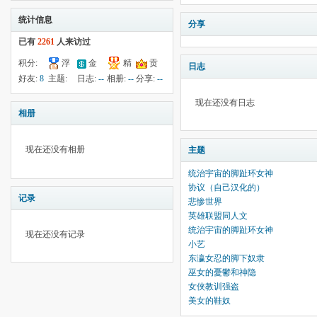
统计信息
分享
已有
2261
人来访过
积分:
浮
金
精
贡
日志
113
钱:
50
云:
献:
--
华:
--
好友:
8
主题:
日志:
--
相册:
--
分享:
--
2438
37
现在还没有日志
相册
现在还没有相册
主题
统治宇宙的脚趾环女神
协议（自己汉化的）
记录
悲惨世界
英雄联盟同人文
统治宇宙的脚趾环女神
现在还没有记录
小艺
东瀛女忍的脚下奴隶
巫女的憂鬱和神隐
女侠教训强盗
美女的鞋奴